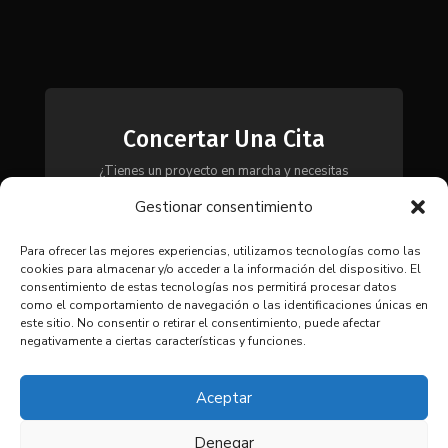
Concertar Una Cita
¿Tienes un proyecto en marcha y necesitas
maquinaria, herramientas o módulos? Ponte en
Gestionar consentimiento
contacto con nosotros y te asesoraremos para
encontrar la solución más adecuada a tus
necesidades.
Para ofrecer las mejores experiencias, utilizamos tecnologías como las
cookies para almacenar y/o acceder a la información del dispositivo. El
consentimiento de estas tecnologías nos permitirá procesar datos
como el comportamiento de navegación o las identificaciones únicas en
CONTACTAR
este sitio. No consentir o retirar el consentimiento, puede afectar
negativamente a ciertas características y funciones.
Aceptar
Denegar