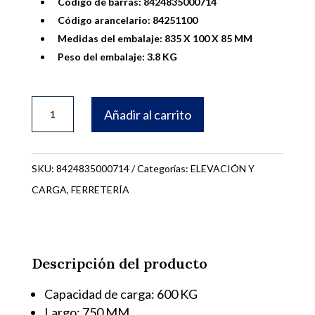
Código de barras: 8424835000714
Código arancelario: 84251100
Medidas del embalaje: 835 X 100 X 85 MM
Peso del embalaje: 3.8 KG
SOPORTE
Añadir al carrito
POLIPASTO
750
MM
SKU:
8424835000714
Categorías:
ELEVACIÓN Y
600K
CARGA
,
FERRETERÍA
cantidad
Descripción del producto
Capacidad de carga: 600 KG
Largo: 750 MM