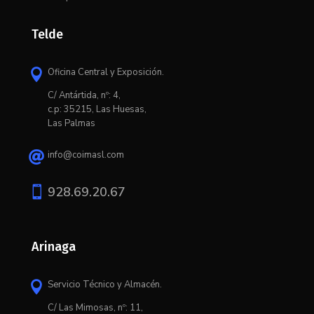
Telde
Oficina Central y Exposición.

C/ Antártida, nº: 4,
c.p: 35215, Las Huesas,
Las Palmas
info@coimasl.com


928.69.20.67
Arinaga
Servicio Técnico y Almacén.

C/ L
as Mimosas, nº: 11,