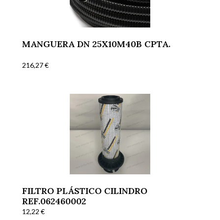
MANGUERA DN 25X10M40B CPTA.
216,27
€
FILTRO PLÁSTICO CILINDRO
REF.062460002
12,22
€