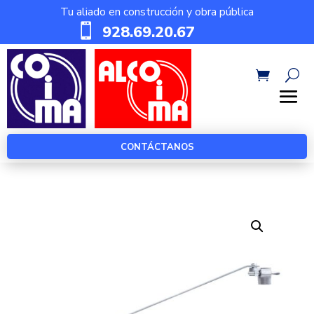
Tu aliado en construcción y obra pública

928.69.20.67
CONTÁCTANOS