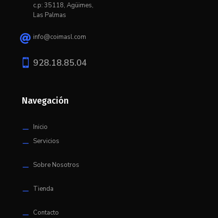
c.p: 35118, Agüimes,
Las Palmas
info@coimasl.com


928.18.85.04
Navegación
Inicio
K
Servicios
K
Sobre Nosotros
K
Tienda
K
Contacto
K