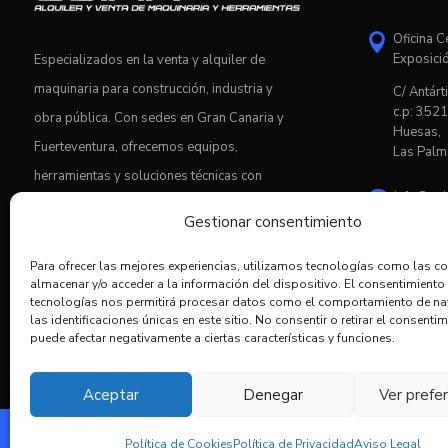
Oficina C

Exposici
Especializados en la venta y alquiler de
maquinaria para construcción, industria y
C/ Antárti
c.p: 3521
obra pública. Con sedes en Gran Canaria y
Huesas,
Fuerteventura, ofrecemos equipos,
Las Palm
herramientas y soluciones técnicas con
info@co

asesoramiento profesional y servicio
Gestionar consentimiento
postventa.

928.6
Para ofrecer las mejores experiencias, utilizamos tecnologías como las c
almacenar y/o acceder a la información del dispositivo. El consentimiento
tecnologías nos permitirá procesar datos como el comportamiento de n
las identificaciones únicas en este sitio. No consentir o retirar el consentim
puede afectar negativamente a ciertas características y funciones.
Aceptar
Denegar
Ver prefe
© 2025 Coima SL. Todos los derechos reservados. |
Aviso legal
|
Polí
Política de Cookies
Política de Privacidad
Aviso Legal