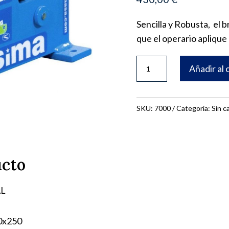
Sencilla y Robusta, el b
que el operario apliqu
CIZALLA
Añadir al 
MANUAL
C-
6/22
SKU:
7000
Categoría:
Sin c
+
BARRA
cantidad
ucto
L
0x250