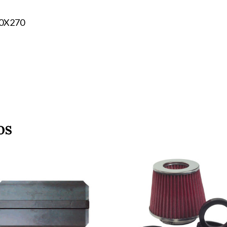
0X270
os