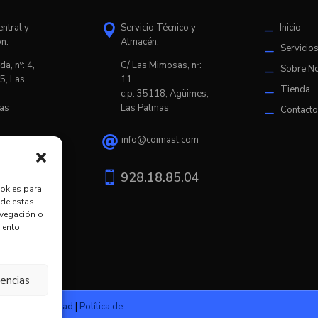
entral y
Servicio Técnico y
Inicio

K
ón.
Almacén.
Servicio
K
da, nº: 4,
C/ L
as Mimosas, nº:
Sobre N
K
5, Las
11,
Tienda
K
c.p: 35118, Agüimes,
as
Las Palmas
Contact
K
imasl.com
info@coimasl.com

9.20.67

928.18.85.04
ookies para
 de estas
avegación o
iento,
rencias
tica de privacidad
|
Política de