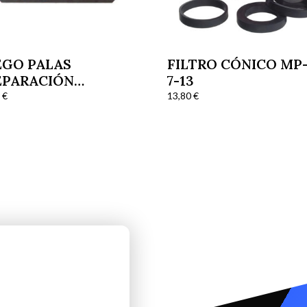
EGO PALAS
FILTRO CÓNICO MP
EPARACIÓN
7-13
LCON-120(4Ud)
7
€
13,80
€