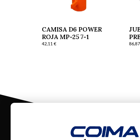
CAMISA D6 POWER
JU
ROJA MP-25 7-1
PR
HA
42,11
€
86,8