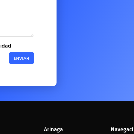
cidad
ENVIAR
Arinaga
Navegac