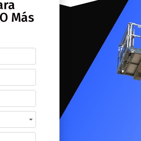
ara
 O Más