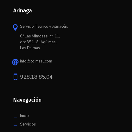
Arinaga
Servicio Técnico y Almacén.

C/ L
as Mimosas, nº: 11,
c.p: 35118, Agüimes,
Las Palmas
info@coimasl.com


928.18.85.04
Navegación
Inicio
K
Servicios
K