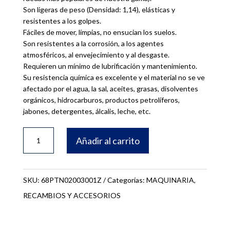
Son ligeras de peso (Densidad: 1,14), elásticas y
resistentes a los golpes.
Fáciles de mover, límpias, no ensucian los suelos.
Son resistentes a la corrosión, a los agentes
atmosféricos, al envejecimiento y al desgaste.
Requieren un mínimo de lubrificación y mantenimiento.
Su resistencia química es excelente y el material no se ve
afectado por el agua, la sal, aceites, grasas, disolventes
orgánicos, hidrocarburos, productos petrolíferos,
jabones, detergentes, álcalis, leche, etc.
RUEDA
Añadir al carrito
DE
NYLON
-
SKU:
68PTN02003001Z
Categorías:
MAQUINARIA
,
MULTI-
RECAMBIOS Y ACCESORIOS
GOYA-
cantidad