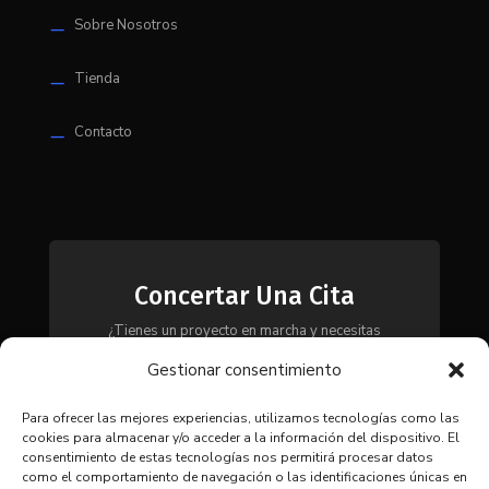
Sobre Nosotros
K
Tienda
K
Contacto
K
Concertar Una Cita
¿Tienes un proyecto en marcha y necesitas
maquinaria, herramientas o módulos? Ponte en
Gestionar consentimiento
contacto con nosotros y te asesoraremos para
encontrar la solución más adecuada a tus
necesidades.
Para ofrecer las mejores experiencias, utilizamos tecnologías como las
cookies para almacenar y/o acceder a la información del dispositivo. El
consentimiento de estas tecnologías nos permitirá procesar datos
como el comportamiento de navegación o las identificaciones únicas en
CONTACTAR