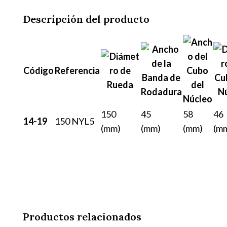
Descripción del producto
Código
Referencia
150
45
58
46
14-19
150 NYL5
(mm)
(mm)
(mm)
(m
Productos relacionados