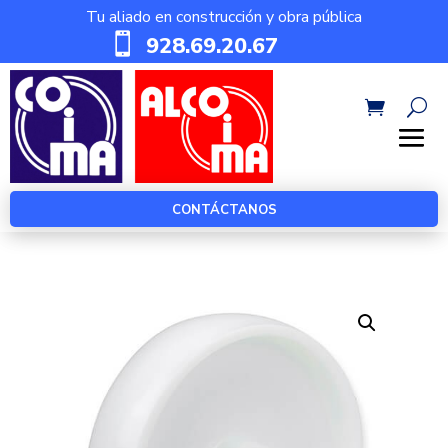
Tu aliado en construcción y obra pública

928.69.20.67
CONTÁCTANOS