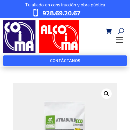
Tu aliado en construcción y obra pública

928.69.20.67
CONTÁCTANOS