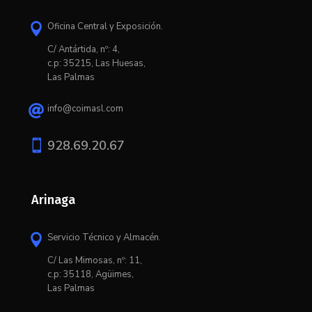
Oficina Central y Exposición.

C/ Antártida, nº: 4,
c.p: 35215, Las Huesas,
Las Palmas
info@coimasl.com


928.69.20.67
Arinaga
Servicio Técnico y Almacén.

C/ L
as Mimosas, nº: 11,
c.p: 35118, Agüimes,
Las Palmas