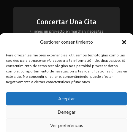
Concertar Una Cita
¿Tienes un proyecto en marcha y necesitas
maquinaria, herramientas o módulos? Ponte en
Gestionar consentimiento
contacto con nosotros y te asesoraremos para
encontrar la solución más adecuada a tus
necesidades.
Para ofrecer las mejores experiencias, utilizamos tecnologías como las
cookies para almacenar y/o acceder a la información del dispositivo. El
consentimiento de estas tecnologías nos permitirá procesar datos
como el comportamiento de navegación o las identificaciones únicas en
CONTACTAR
este sitio. No consentir o retirar el consentimiento, puede afectar
negativamente a ciertas características y funciones.
Aceptar
Denegar
© 2025 Coima SL. Todos los
derechos reservados. |
Aviso
Ver preferencias
legal
|
Política de privacidad
|