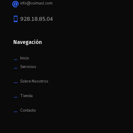
info@coimasl.com


928.18.85.04
Navegación
Inicio
K
Servicios
K
Sobre Nosotros
K
Tienda
K
Contacto
K