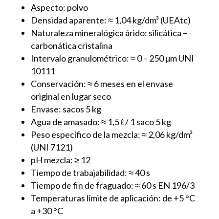
Aspecto: polvo
Densidad aparente: ≈ 1,04 kg/dm³ (UEAtc)
Naturaleza mineralógica árido: silicática –
carbonática cristalina
Intervalo granulométrico: ≈ 0 – 250 μm UNI
10111
Conservación: ≈ 6 meses en el envase
original en lugar seco
Envase: sacos 5 kg
Agua de amasado: ≈ 1,5 ℓ / 1 saco 5 kg
Peso específico de la mezcla: ≈ 2,06 kg/dm³
(UNI 7121)
pH mezcla: ≥ 12
Tiempo de trabajabilidad: ≈ 40 s
Tiempo de fin de fraguado: ≈ 60 s EN 196/3
Temperaturas límite de aplicación: de +5 °C
a +30 °C