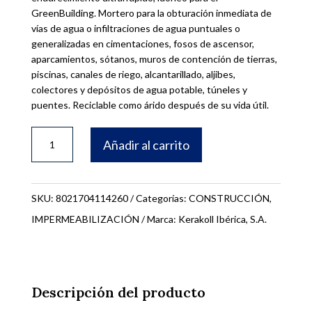
GreenBuilding. Mortero para la obturación inmediata de
vías de agua o infiltraciones de agua puntuales o
generalizadas en cimentaciones, fosos de ascensor,
aparcamientos, sótanos, muros de contención de tierras,
piscinas, canales de riego, alcantarillado, aljibes,
colectores y depósitos de agua potable, túneles y
puentes. Reciclable como árido después de su vida útil.
KERABUILD
Añadir al carrito
ECO
ULTRACEM
5KG
SKU:
8021704114260
Categorías:
CONSTRUCCIÓN
,
10185
IMPERMEABILIZACIÓN
Marca:
Kerakoll Ibérica, S.A.
cantidad
Descripción del producto