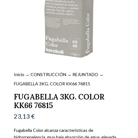
Inicio
→
CONSTRUCCIÓN
→
REJUNTADO
→
FUGABELLA 3KG. COLOR KK66 76815
FUGABELLA 3KG. COLOR
KK66 76815
23,13
€
Fugabella Color alcanza características de
hidrorrepelencia, muy baja absorción de agua, elevada