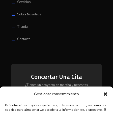
Servicios
K
Sobre Nosotros
K
Tienda
K
Contacto
K
Concertar Una Cita
¿Tienes un proyecto en marcha y necesitas
maquinaria, herramientas o módulos? Ponte en
Gestionar consentimiento
contacto con nosotros y te asesoraremos para
encontrar la solución más adecuada a tus
necesidades.
Para ofrecer las mejores experiencias, utilizamos tecnologías como las
cookies para almacenar y/o acceder a la información del dispositivo. El