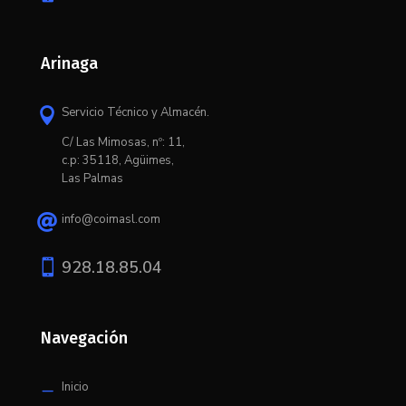
Arinaga
Servicio Técnico y Almacén.

C/ L
as Mimosas, nº: 11,
c.p: 35118, Agüimes,
Las Palmas
info@coimasl.com


928.18.85.04
Navegación
Inicio
K