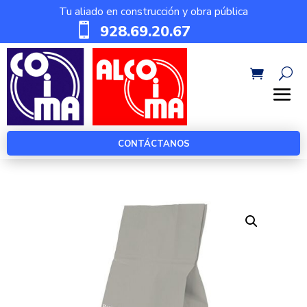
Tu aliado en construcción y obra pública

928.69.20.67
CONTÁCTANOS