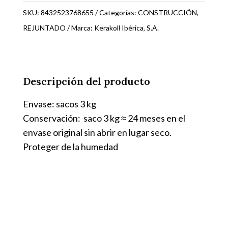
KK66
SKU:
8432523768655
Categorías:
CONSTRUCCIÓN
,
76815
REJUNTADO
Marca:
Kerakoll Ibérica, S.A.
cantidad
Descripción del producto
Envase: sacos 3 kg
Conservación: saco 3 kg ≈ 24 meses en el
envase original sin abrir en lugar seco.
Proteger de la humedad