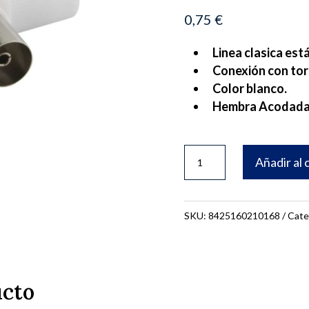
0,75
€
Linea clasica est
Conexión con torn
Color blanco.
Hembra Acodada
CLAVIJA
Añadir al 
ANTENA
ONLEX
TV
SKU:
8425160210168
Cate
ACODADA
cantidad
ucto