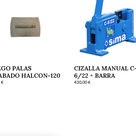
EGO PALAS
CIZALLA MANUAL C
ABADO HALCON-120
6/22 + BARRA
4
€
430,00
€