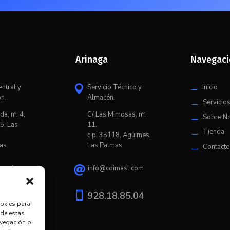
Arinaga
Navegac
entral y
Servicio Técnico y
Inicio

K
ón.
Almacén.
Servicio
K
da, nº: 4,
C/ L
as Mimosas, nº:
Sobre N
K
5, Las
11,
Tienda
K
c.p: 35118, Agüimes,
as
Las Palmas
Contact
K
imasl.com
info@coimasl.com

9.20.67

928.18.85.04
ookies para
 de estas
avegación o