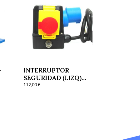
-
INTERRUPTOR
SEGURIDAD (I.IZQ)
MONOFÁSICO R-
112,00
€
03251010 M201
CORTADORAS