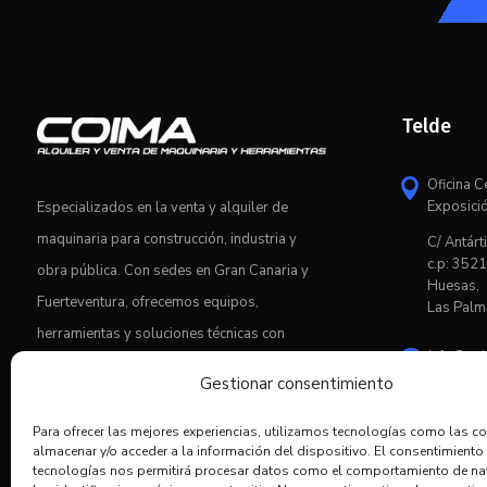
Telde
Oficina C

Exposici
Especializados en la venta y alquiler de
maquinaria para construcción, industria y
C/ Antárti
c.p: 3521
obra pública. Con sedes en Gran Canaria y
Huesas,
Fuerteventura, ofrecemos equipos,
Las Palm
herramientas y soluciones técnicas con
info@co

asesoramiento profesional y servicio
Gestionar consentimiento
postventa.

928.6
Para ofrecer las mejores experiencias, utilizamos tecnologías como las c
almacenar y/o acceder a la información del dispositivo. El consentimiento
tecnologías nos permitirá procesar datos como el comportamiento de n