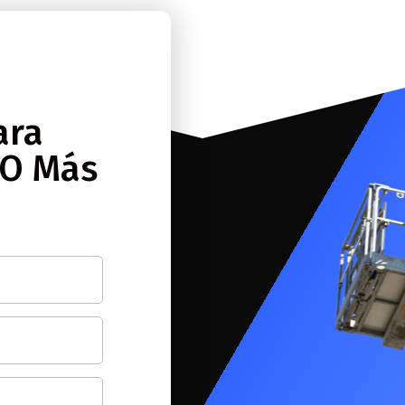
ara
 O Más