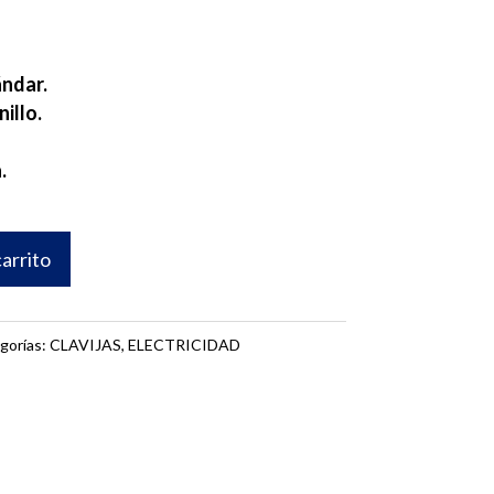
ándar.
illo.
.
carrito
gorías:
CLAVIJAS
,
ELECTRICIDAD