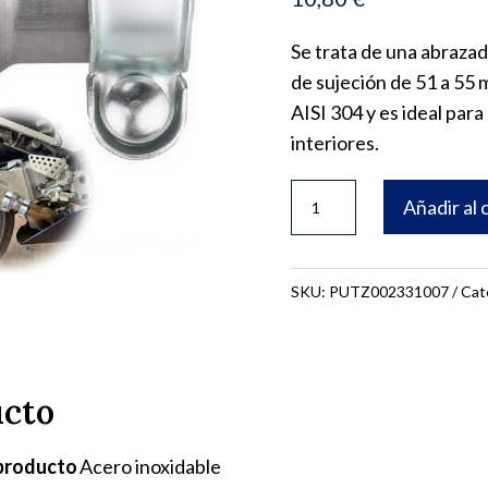
Se trata de una abraza
de sujeción de 51 a 55 
AISI 304 y es ideal par
interiores.
ABRAZADERA
Añadir al 
D51
´55
MM
SKU:
PUTZ002331007
Cat
B=25
7-
16
ucto
cantidad
 producto
Acero inoxidable