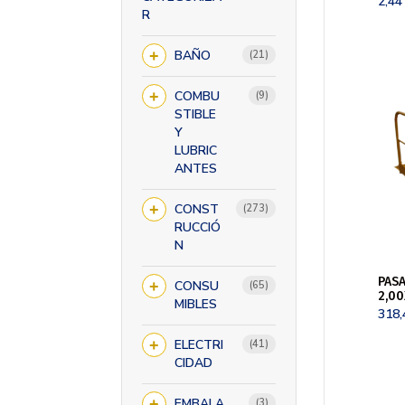
2,4
R
BAÑO
21
21
productos
COMBU
9
9
productos
STIBLE
Y
LUBRIC
ANTES
CONST
273
273
productos
RUCCIÓ
N
PASA
CONSU
65
65
2,00
productos
MIBLES
318
ELECTRI
41
41
productos
CIDAD
EMBALA
3
3