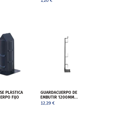
1,20
€
SE PLÁSTICA
GUARDACUERPO DE
ERPO FIJO
EMBUTIR 1200MM
GALVANIZADO UNE
12,29
€