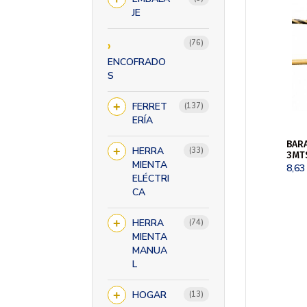
productos
JE
76
76
productos
ENCOFRADO
S
FERRET
137
137
productos
ERÍA
BAR
HERRA
33
33
3MT
productos
MIENTA
8,6
ELÉCTRI
CA
HERRA
74
74
productos
MIENTA
MANUA
L
HOGAR
13
13
productos