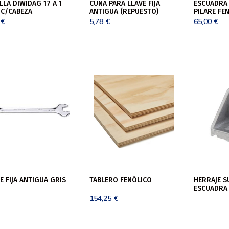
LLA DIWIDAG 17 A 1
CUÑA PARA LLAVE FIJA
ESCUADRA 
 C/CABEZA
ANTIGUA (REPUESTO)
PILARE FE
2
€
5,78
€
65,00
€
E FIJA ANTIGUA GRIS
TABLERO FENÓLICO
HERRAJE S
ESCUADRA
154,25
€