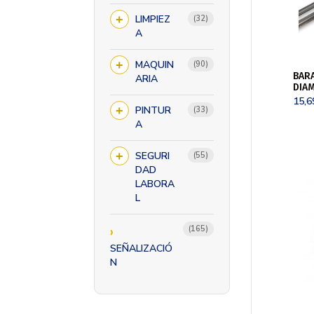
LIMPIEZ
32
32
productos
A
MAQUIN
90
90
productos
BAR
ARIA
DIA
15,
PINTUR
33
33
productos
A
SEGURI
55
55
productos
DAD
LABORA
L
165
165
productos
SEÑALIZACIÓ
N