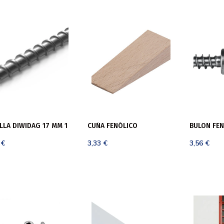
LLA DIWIDAG 17 MM 1
CUÑA FENÓLICO
BULON FE
4
€
3,33
€
3,56
€