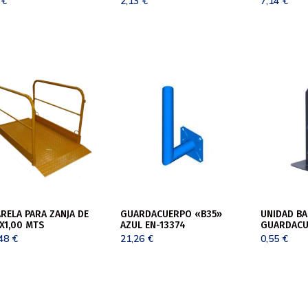
4
€
2,13
€
7,14
€
RELA PARA ZANJA DE
GUARDACUERPO «B35»
UNIDAD BA
X1,00 MTS
AZUL EN-13374
GUARDACU
,48
€
21,26
€
0,55
€