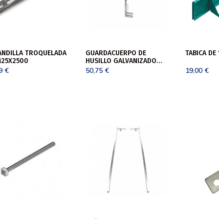
ANDILLA TROQUELADA
GUARDACUERPO DE
TABICA DE
M25X2500
HUSILLO GALVANIZADO
1200MM NOR
69
€
50,75
€
19,00
€