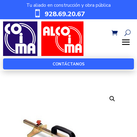
Tu aliado en construcción y obra pública

928.69.20.67
CONTÁCTANOS