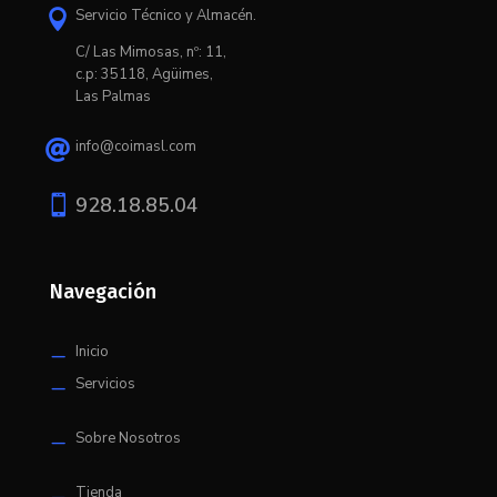
Servicio Técnico y Almacén.

C/ L
as Mimosas, nº: 11,
c.p: 35118, Agüimes,
Las Palmas
info@coimasl.com


928.18.85.04
Navegación
Inicio
K
Servicios
K
Sobre Nosotros
K
Tienda
K