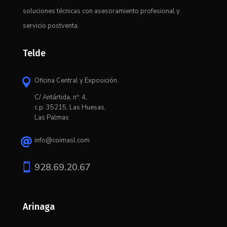
soluciones técnicas con asesoramiento profesional y
servicio postventa.
Telde
Oficina Central y Exposición.

C/ Antártida, nº: 4,
c.p: 35215, Las Huesas,
Las Palmas
info@coimasl.com


928.69.20.67
Arinaga