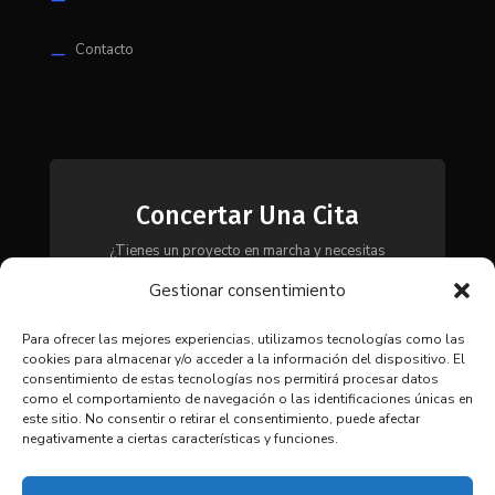
Contacto
K
Concertar Una Cita
¿Tienes un proyecto en marcha y necesitas
maquinaria, herramientas o módulos? Ponte en
Gestionar consentimiento
contacto con nosotros y te asesoraremos para
encontrar la solución más adecuada a tus
necesidades.
Para ofrecer las mejores experiencias, utilizamos tecnologías como las
cookies para almacenar y/o acceder a la información del dispositivo. El
consentimiento de estas tecnologías nos permitirá procesar datos
como el comportamiento de navegación o las identificaciones únicas en
CONTACTAR
este sitio. No consentir o retirar el consentimiento, puede afectar
negativamente a ciertas características y funciones.