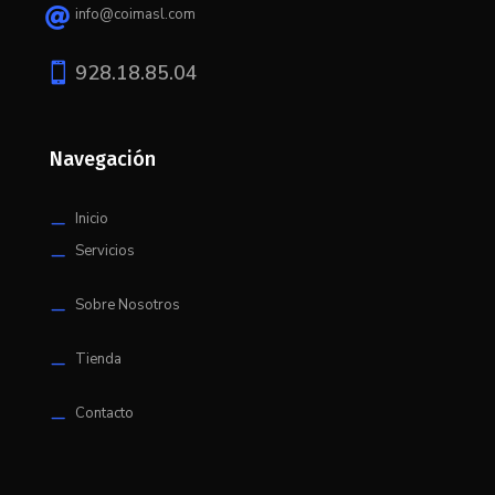
info@coimasl.com


928.18.85.04
Navegación
Inicio
K
Servicios
K
Sobre Nosotros
K
Tienda
K
Contacto
K