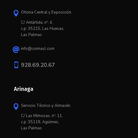
Oficina Central y Exposición.

C/ Antártida, nº: 4,
c.p: 35215, Las Huesas,
Las Palmas
info@coimasl.com


928.69.20.67
Arinaga
Servicio Técnico y Almacén.

C/ L
as Mimosas, nº: 11,
c.p: 35118, Agüimes,
Las Palmas