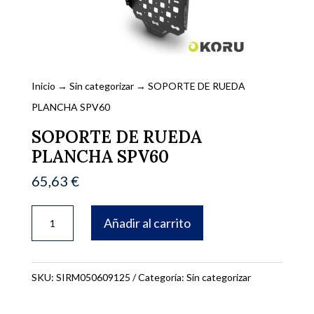
Inicio
→
Sin categorizar
→ SOPORTE DE RUEDA
PLANCHA SPV60
SOPORTE DE RUEDA
PLANCHA SPV60
65,63
€
SOPORTE
Añadir al carrito
DE
RUEDA
PLANCHA
SKU:
SIRM050609125
Categoría:
Sin categorizar
SPV60