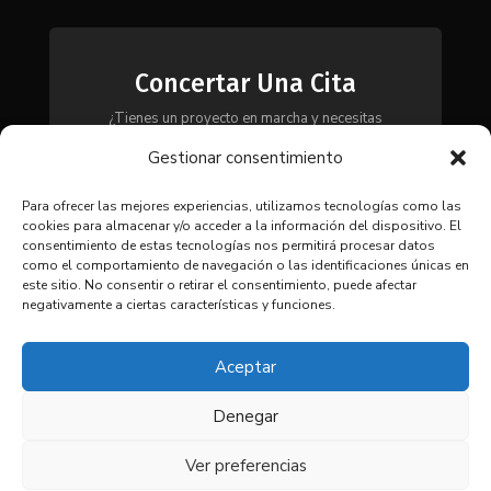
Concertar Una Cita
¿Tienes un proyecto en marcha y necesitas
maquinaria, herramientas o módulos? Ponte en
Gestionar consentimiento
contacto con nosotros y te asesoraremos para
encontrar la solución más adecuada a tus
necesidades.
Para ofrecer las mejores experiencias, utilizamos tecnologías como las
cookies para almacenar y/o acceder a la información del dispositivo. El
consentimiento de estas tecnologías nos permitirá procesar datos
como el comportamiento de navegación o las identificaciones únicas en
CONTACTAR
este sitio. No consentir o retirar el consentimiento, puede afectar
negativamente a ciertas características y funciones.
Aceptar
Denegar
© 2025 Coima SL. Todos los
derechos reservados. |
Aviso
Ver preferencias