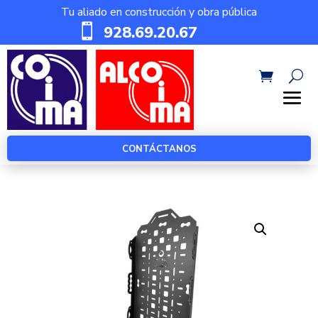
Tu aliado en construcción y obra pública

928.69.20.67
CONTÁCTANOS