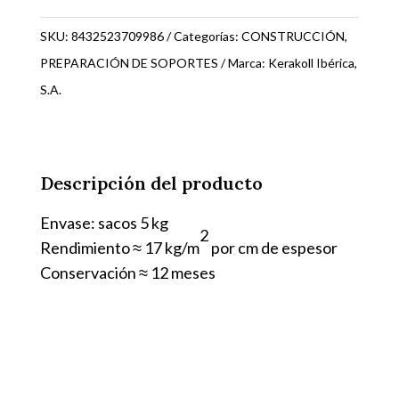
kg.
GEOLITE
SKU:
8432523709986
Categorías:
CONSTRUCCIÓN
,
40
PREPARACIÓN DE SOPORTES
Marca:
Kerakoll Ibérica,
70998
S.A.
cantidad
Descripción del producto
Envase: sacos 5 kg
2
Rendimiento ≈ 17 kg/m
por cm de espesor
Conservación ≈ 12 meses