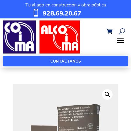
Tu aliado en construcción y obra pública

928.69.20.67
CONTÁCTANOS