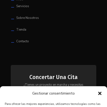
K
Servicios
K
Sobre Nosotros
K
Tienda
K
Contacto
K
Concertar Una Cita
¿Tienes un proyecto en marcha y necesitas
maquinaria, herramientas o módulos? Ponte en
Gestionar consentimiento
contacto con nosotros y te asesoraremos para
encontrar la solución más adecuada a tus
necesidades.
Para ofrecer las mejores experiencias, utilizamos tecnologías como las