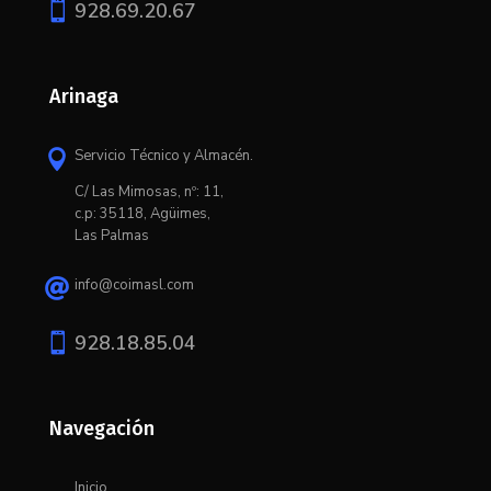

928.69.20.67
Arinaga
Servicio Técnico y Almacén.

C/ L
as Mimosas, nº: 11,
c.p: 35118, Agüimes,
Las Palmas
info@coimasl.com


928.18.85.04
Navegación
Inicio