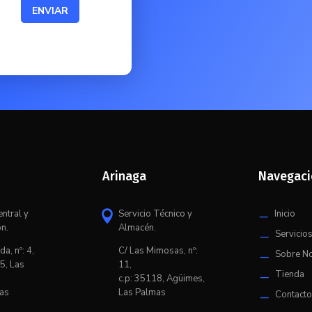
ENVIAR
Arinaga
Navegac
entral y
Servicio Técnico y
Inicio

K
ón.
Almacén.
Servicio
K
da, nº: 4,
C/ L
as Mimosas, nº:
Sobre N
K
5, Las
11,
Tienda
K
c.p: 35118, Agüimes,
as
Las Palmas
Contact
K