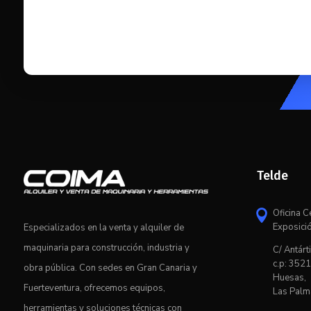
Telde
Oficina C

Exposici
Especializados en la venta y alquiler de
maquinaria para construcción, industria y
C/ Antárti
c.p: 3521
obra pública. Con sedes en Gran Canaria y
Huesas,
Fuerteventura, ofrecemos equipos,
Las Palm
herramientas y soluciones técnicas con