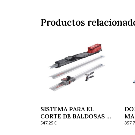
Productos relacionad
SISTEMA PARA EL
DO
CORTE DE BALDOSAS Y
MA
LOSA KIT FLAS LINE
547,25
€
357,
FL3