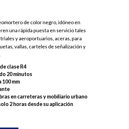
geomortero de color negro, idóneo en
ren una rápida puesta en servicio tales
riales y aeroportuarios, aceras, para
quetas, vallas, carteles de señalización y
.
 de clase R4
do 20 minutos
a 100 mm
ante
bras en carreteras y mobiliario urbano
solo 2 horas desde su aplicación