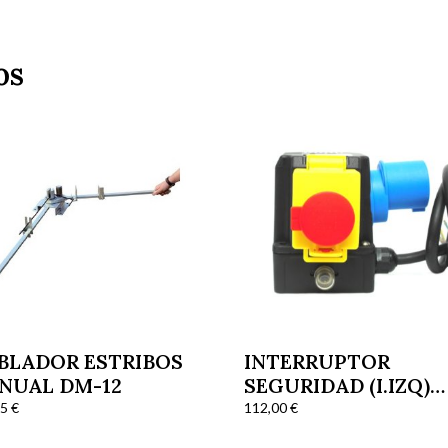
os
BLADOR ESTRIBOS
INTERRUPTOR
NUAL DM-12
SEGURIDAD (I.IZQ)
MONOFÁSICO R-
75
€
112,00
€
03251010 M201