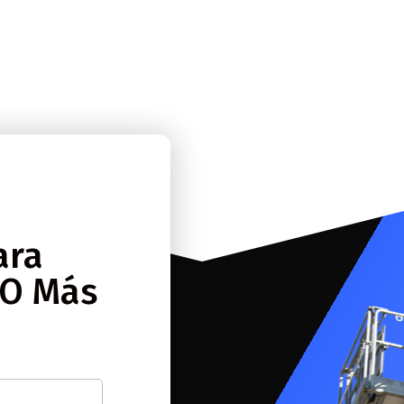
CORTADORAS
ara
 O Más