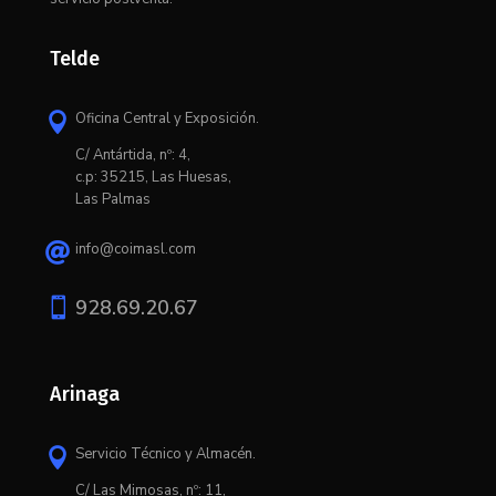
Telde
Oficina Central y Exposición.

C/ Antártida, nº: 4,
c.p: 35215, Las Huesas,
Las Palmas
info@coimasl.com


928.69.20.67
Arinaga
Servicio Técnico y Almacén.

C/ L
as Mimosas, nº: 11,