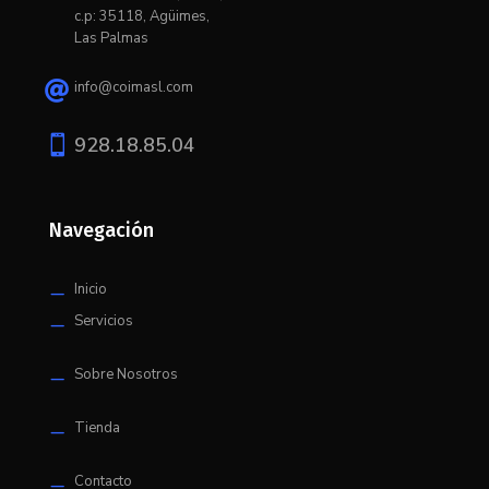
c.p: 35118, Agüimes,
Las Palmas
info@coimasl.com


928.18.85.04
Navegación
Inicio
K
Servicios
K
Sobre Nosotros
K
Tienda
K
Contacto
K