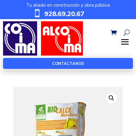
Tu aliado en construcción y obra pública

928.69.20.67
CONTÁCTANOS