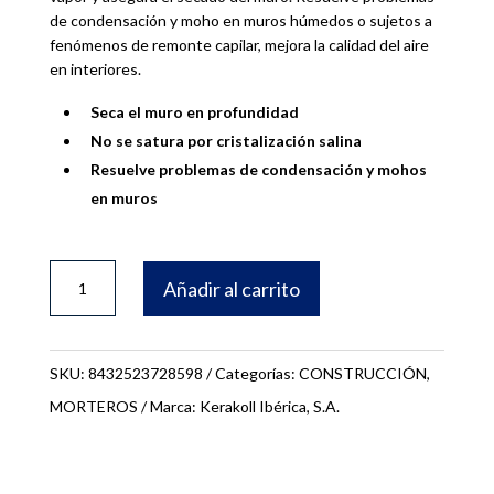
de condensación y moho en muros húmedos o sujetos a
fenómenos de remonte capilar, mejora la calidad del aire
en interiores.
Seca el muro en profundidad
No se satura por cristalización salina
Resuelve problemas de condensación y mohos
en muros
SACO
Añadir al carrito
25
kg.
BIOCALCE
SKU:
8432523728598
Categorías:
CONSTRUCCIÓN
,
MUROSECO
MORTEROS
Marca:
Kerakoll Ibérica, S.A.
KERAKOLL
72859