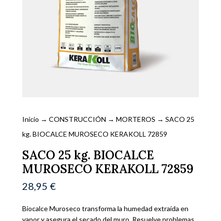
Inicio
→
CONSTRUCCIÓN
→
MORTEROS
→ SACO 25
kg. BIOCALCE MUROSECO KERAKOLL 72859
SACO 25 kg. BIOCALCE
MUROSECO KERAKOLL 72859
28,95
€
Biocalce Muroseco transforma la humedad extraída en
vapor y asegura el secado del muro. Resuelve problemas