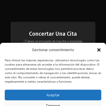
Concertar Una Cita
¿Tienes un proyecto en marcha y necesitas
maquinaria, herramientas o módulos? Ponte en
Gestionar consentimiento
contacto con nosotros y te asesoraremos para
encontrar la solución más adecuada a tus
necesidades.
Para ofrecer las mejores experiencias, utilizamos tecnologías como las
cookies para almacenar y/o acceder a la información del dispositivo. El
consentimiento de estas tecnologías nos permitirá procesar datos
como el comportamiento de navegación o las identificaciones únicas en
CONTACTAR
este sitio. No consentir o retirar el consentimiento, puede afectar
negativamente a ciertas características y funciones.
Aceptar
Denegar