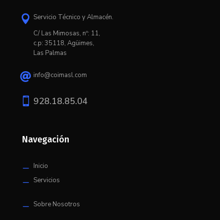
Servicio Técnico y Almacén.

C/ L
as Mimosas, nº: 11,
c.p: 35118, Agüimes,
Las Palmas
info@coimasl.com


928.18.85.04
Navegación
Inicio
K
Servicios
K
Sobre Nosotros
K