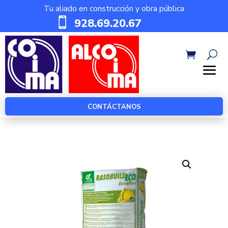
Tu aliado en construcción y obra pública

928.69.20.67
CONTÁCTANOS