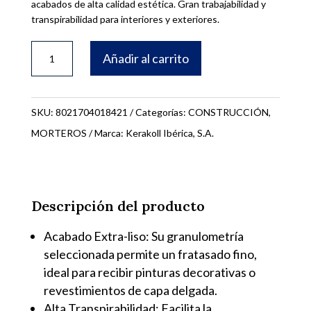
acabados de alta calidad estética. Gran trabajabilidad y
transpirabilidad para interiores y exteriores.
SACO
Añadir al carrito
20KG
RASOBUILD
ECO
SKU:
8021704018421
Categorías:
CONSTRUCCIÓN
,
EXTRAFINO
MORTEROS
Marca:
Kerakoll Ibérica, S.A.
BLANCO
01842
(PLACOSTIX
Descripción del producto
HASTA
Acabado Extra-liso: Su granulometría
1mm)
seleccionada permite un fratasado fino,
cantidad
ideal para recibir pinturas decorativas o
revestimientos de capa delgada.
Alta Transpirabilidad: Facilita la