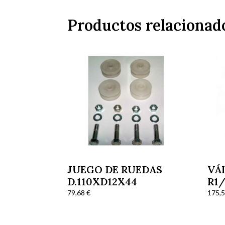
Productos relacionad
JUEGO DE RUEDAS
VÁL
D.110XD12X44
R1
EL
79,68
€
175,