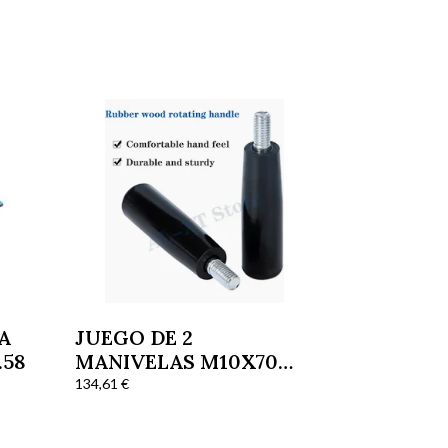
A
JUEGO DE 2
.58
MANIVELAS M10X70
84669195 103049023
134,61
€