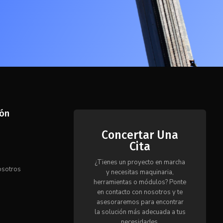
ión
Concertar Una
Cita
s
¿Tienes un proyecto en marcha
osotros
y necesitas maquinaria,
herramientas o módulos? Ponte
en contacto con nosotros y te
o
asesoraremos para encontrar
la solución más adecuada a tus
necesidades.