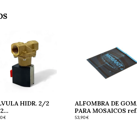
os
VULA HIDR. 2/2
ALFOMBRA DE GOM
/2
PARA MOSAICOS ref
ECTROVÁLVULA 42V
50
€
53,90
€