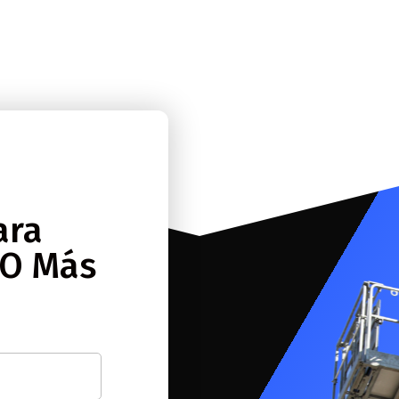
ara
 O Más