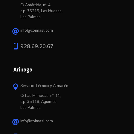
C/ Antártida, nº: 4,
c.p: 35215, Las Huesas,
Las Palmas
info@coimasl.com


928.69.20.67
Arinaga
Servicio Técnico y Almacén.

C/ L
as Mimosas, nº: 11,
c.p: 35118, Agüimes,
Las Palmas
info@coimasl.com
