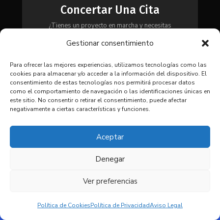
Concertar Una Cita
¿Tienes un proyecto en marcha y necesitas
maquinaria, herramientas o módulos? Ponte en
Gestionar consentimiento
contacto con nosotros y te asesoraremos para
encontrar la solución más adecuada a tus
necesidades.
Para ofrecer las mejores experiencias, utilizamos tecnologías como las
cookies para almacenar y/o acceder a la información del dispositivo. El
consentimiento de estas tecnologías nos permitirá procesar datos
como el comportamiento de navegación o las identificaciones únicas en
CONTACTAR
este sitio. No consentir o retirar el consentimiento, puede afectar
negativamente a ciertas características y funciones.
Aceptar
Denegar
© 2025 Coima SL. Todos los
derechos reservados. |
Aviso
Ver preferencias
legal
|
Política de privacidad
|
Política de Cookies
Política de Privacidad
Aviso Legal
Política de cookies
|