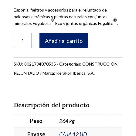
Esponja, fieltros y accesorios para el rejuntado de
baldosas cerámicas y piedras naturales con juntas
®
®
minerales Fugabella
Eco y juntas orgánicas Fugalite
.
RECAMBIO
Añadir al carrito
ESPONJA
LIMPIADOR
DE
SKU:
8021704070535
Categorías:
CONSTRUCCIÓN
,
JUNTAS
REJUNTADO
Marca:
Kerakoll Ibérica, S.A.
FUGALITE
70528
cantidad
Descripción del producto
Peso
264 kg
Envase
CAJA 12 UD