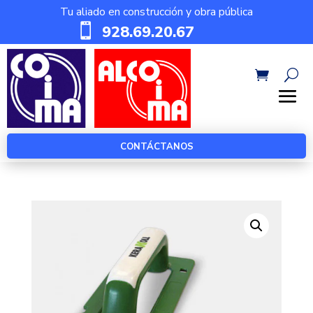
Tu aliado en construcción y obra pública

928.69.20.67
CONTÁCTANOS