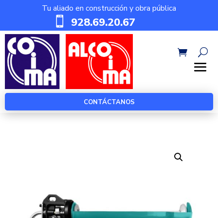
Tu aliado en construcción y obra pública

928.69.20.67
CONTÁCTANOS