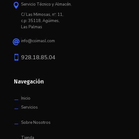
Servicio Técnico y Almacén.

C/ L
as Mimosas, nº: 11,
c.p: 35118, Agüimes,
Las Palmas
info@coimasl.com


928.18.85.04
Navegación
Inicio
K
Servicios
K
Sobre Nosotros
K
Tienda
K