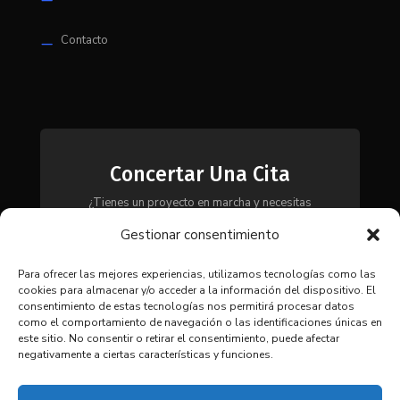
Contacto
K
Concertar Una Cita
¿Tienes un proyecto en marcha y necesitas
maquinaria, herramientas o módulos? Ponte en
Gestionar consentimiento
contacto con nosotros y te asesoraremos para
encontrar la solución más adecuada a tus
necesidades.
Para ofrecer las mejores experiencias, utilizamos tecnologías como las
cookies para almacenar y/o acceder a la información del dispositivo. El
consentimiento de estas tecnologías nos permitirá procesar datos
como el comportamiento de navegación o las identificaciones únicas en
CONTACTAR
este sitio. No consentir o retirar el consentimiento, puede afectar
negativamente a ciertas características y funciones.