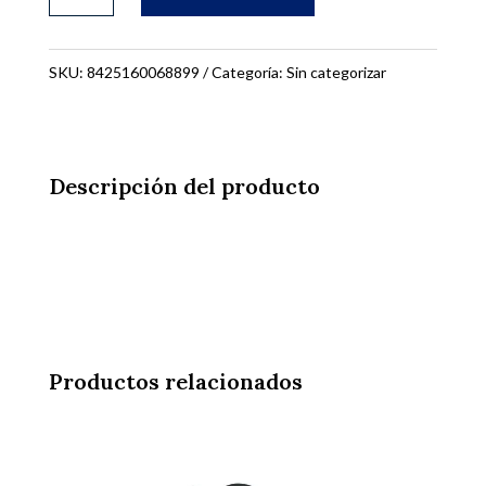
SILICONA
GIRATORIA
STEIN
SKU:
8425160068899
Categoría:
Sin categorizar
cantidad
Descripción del producto
Productos relacionados