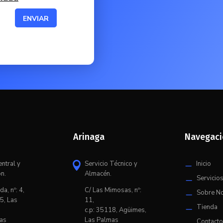
ENVIAR
Arinaga
Navegac
entral y
Servicio Técnico y
Inicio

K
ón.
Almacén.
Servicio
K
da, nº: 4,
C/ L
as Mimosas, nº:
Sobre N
K
5, Las
11,
Tienda
K
c.p: 35118, Agüimes,
as
Las Palmas
Contact
K