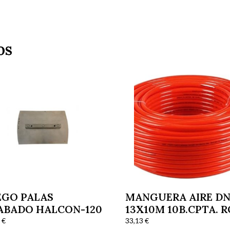
os
EGO PALAS
MANGUERA AIRE D
ABADO HALCON-120
13X10M 10B.CPTA. 
4
€
33,13
€