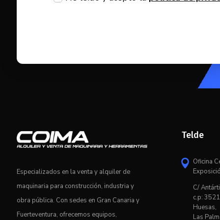
Telde
Oficina C

Exposici
Especializados en la venta y alquiler de
maquinaria para construcción, industria y
C/ Antárti
c.p: 3521
obra pública. Con sedes en Gran Canaria y
Huesas,
Fuerteventura, ofrecemos equipos,
Las Palm