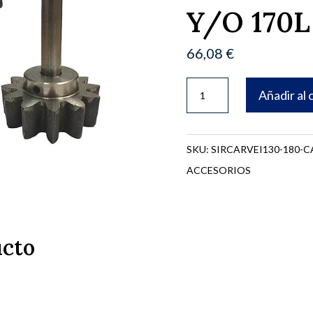
Y/O 170L
66,08
€
PIÑÓN
Añadir al 
CON
EJE
PARA
SKU:
SIRCARVEI130-180-C
HORMIGONERA
ACCESORIOS
145L
Y/O
170L
ucto
cantidad