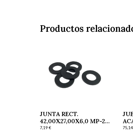
Productos relacionad
JUNTA RECT.
JU
42,00X27,00X6,0 MP-25
AC
7-14
7,19
€
75,1