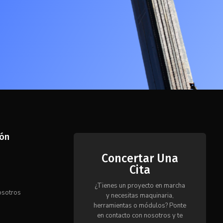
ión
Concertar Una
Cita
s
¿Tienes un proyecto en marcha
osotros
y necesitas maquinaria,
herramientas o módulos? Ponte
en contacto con nosotros y te
o