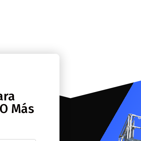
ara
 O Más