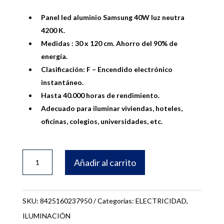
Panel led aluminio Samsung 40W luz neutra
4200 K.
Medidas : 30 x 120 cm. Ahorro del 90% de
energía.
Clasificación: F – Encendido electrónico
instantáneo.
Hasta 40.000 horas de rendimiento.
Adecuado para iluminar viviendas, hoteles,
oficinas, colegios, universidades, etc.
PANEL
Añadir al carrito
LED
ALUMINIO
BLANCO
SKU:
8425160237950
Categorías:
ELECTRICIDAD
,
30X120
ILUMINACIÓN