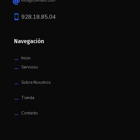
info@coimasl.com


928.18.85.04
Navegación
Inicio
K
Servicios
K
Sobre Nosotros
K
Tienda
K
Contacto
K