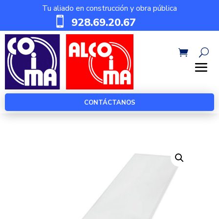
Tu aliado en construcción y obra pública

928.69.20.67
CONTÁCTANOS