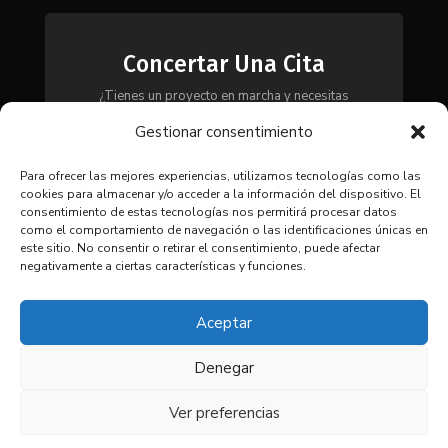
Concertar Una Cita
¿Tienes un proyecto en marcha y necesitas
maquinaria, herramientas o módulos? Ponte en
Gestionar consentimiento
contacto con nosotros y te asesoraremos para
encontrar la solución más adecuada a tus
necesidades.
Para ofrecer las mejores experiencias, utilizamos tecnologías como las
cookies para almacenar y/o acceder a la información del dispositivo. El
consentimiento de estas tecnologías nos permitirá procesar datos
como el comportamiento de navegación o las identificaciones únicas en
CONTACTAR
este sitio. No consentir o retirar el consentimiento, puede afectar
negativamente a ciertas características y funciones.
Aceptar
Denegar
© 2025 Coima SL. Todos los
derechos reservados. |
Aviso
Ver preferencias
legal
|
Política de privacidad
|