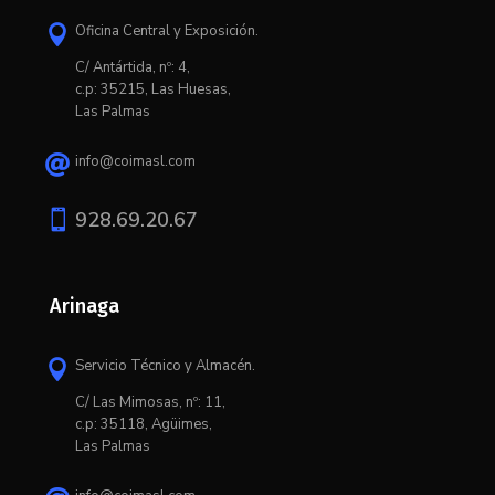
Oficina Central y Exposición.

C/ Antártida, nº: 4,
c.p: 35215, Las Huesas,
Las Palmas
info@coimasl.com


928.69.20.67
Arinaga
Servicio Técnico y Almacén.

C/ L
as Mimosas, nº: 11,
c.p: 35118, Agüimes,
Las Palmas