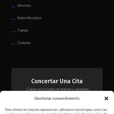
Servicios
K
Sobre Nosotros
K
Tienda
K
Contacto
K
Concertar Una Cita
¿Tienes un proyecto en marcha y necesitas
maquinaria, herramientas o módulos? Ponte en
Gestionar consentimiento
contacto con nosotros y te asesoraremos para
encontrar la solución más adecuada a tus
necesidades.
Para ofrecer las mejores experiencias, utilizamos tecnologías como las