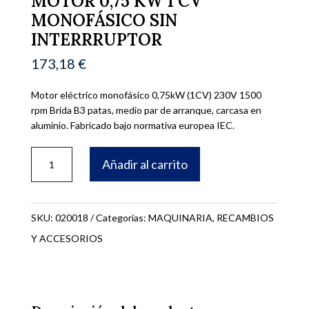
MOTOR 0,75 KW 1 CV
MONOFÁSICO SIN
INTERRRUPTOR
173,18
€
Motor eléctrico monofásico 0,75kW (1CV) 230V 1500
rpm Brida B3 patas, medio par de arranque, carcasa en
aluminio. Fabricado bajo normativa europea IEC.
MOTOR
Añadir al carrito
0,75
KW
1
SKU:
020018
Categorías:
MAQUINARIA
,
RECAMBIOS
CV
Y ACCESORIOS
MONOFÁSICO
SIN
INTERRRUPTOR