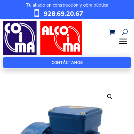
Tu aliado en construcción y obra pública

928.69.20.67
CONTÁCTANOS