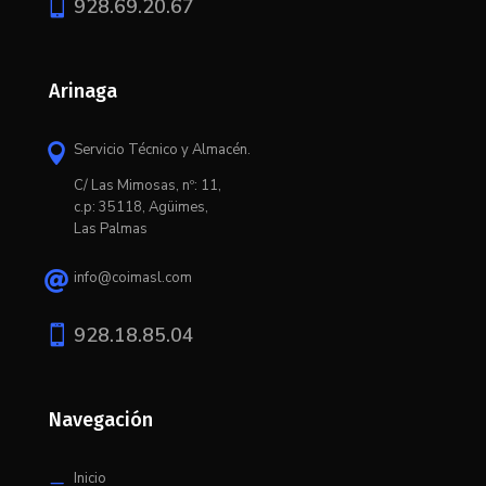

928.69.20.67
Arinaga
Servicio Técnico y Almacén.

C/ L
as Mimosas, nº: 11,
c.p: 35118, Agüimes,
Las Palmas
info@coimasl.com


928.18.85.04
Navegación
Inicio
K