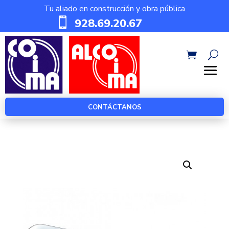
Tu aliado en construcción y obra pública

928.69.20.67
CONTÁCTANOS