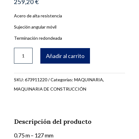
259,20
€
Acero de alta resistencia
Sujeción angular móvil
Terminación redondeada
LLANA
Añadir al carrito
OSCILANTE
750
cantidad
SKU:
673911220
Categorías:
MAQUINARIA
,
MAQUINARIA DE CONSTRUCCIÓN
Descripción del producto
0.75 m – 127 mm