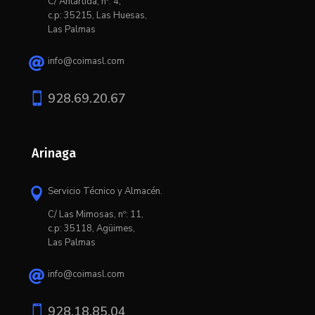
C/ Antártida, nº: 4,
c.p: 35215, Las Huesas,
Las Palmas
info@coimasl.com


928.69.20.67
Arinaga
Servicio Técnico y Almacén.

C/ L
as Mimosas, nº: 11,
c.p: 35118, Agüimes,
Las Palmas
info@coimasl.com


928.18.85.04