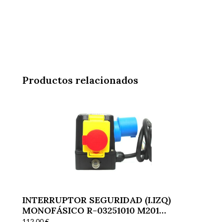
Productos relacionados
INTERRUPTOR SEGURIDAD (I.IZQ)
MONOFÁSICO R-03251010 M201
CORTADORAS
112,00
€