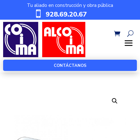
Tu aliado en construcción y obra pública

928.69.20.67
CONTÁCTANOS