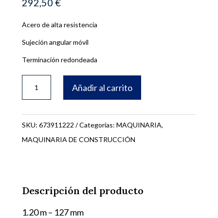
292,50
€
Acero de alta resistencia
Sujeción angular móvil
Terminación redondeada
LLANA
Añadir al carrito
OSCILANTE
1200
cantidad
SKU:
673911222
Categorías:
MAQUINARIA
,
MAQUINARIA DE CONSTRUCCIÓN
Descripción del producto
1.20 m – 127 mm