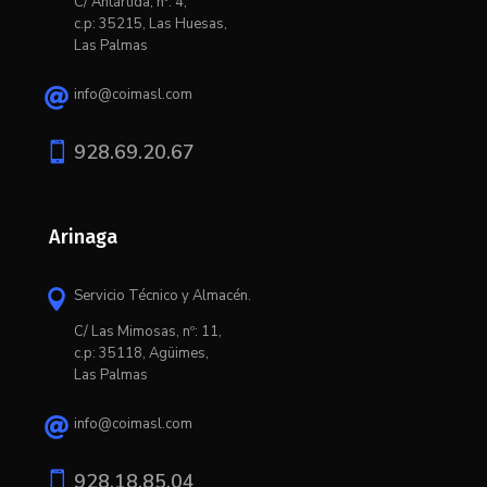
C/ Antártida, nº: 4,
c.p: 35215, Las Huesas,
Las Palmas
info@coimasl.com


928.69.20.67
Arinaga
Servicio Técnico y Almacén.

C/ L
as Mimosas, nº: 11,
c.p: 35118, Agüimes,
Las Palmas
info@coimasl.com


928.18.85.04