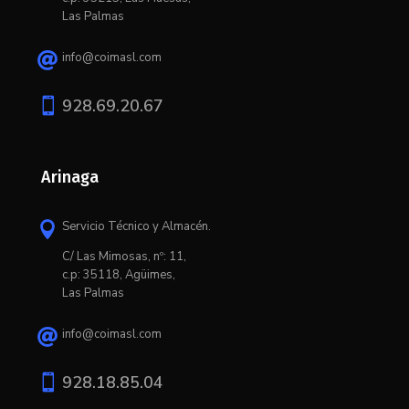
Las Palmas
info@coimasl.com


928.69.20.67
Arinaga
Servicio Técnico y Almacén.

C/ L
as Mimosas, nº: 11,
c.p: 35118, Agüimes,
Las Palmas
info@coimasl.com


928.18.85.04