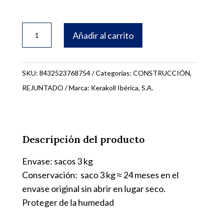
FUGABELLA
Añadir al carrito
3KG.
COLOR
KK88
SKU:
8432523768754
Categorías:
CONSTRUCCIÓN
,
76825
REJUNTADO
Marca:
Kerakoll Ibérica, S.A.
cantidad
Descripción del producto
Envase: sacos 3 kg
Conservación: saco 3 kg ≈ 24 meses en el
envase original sin abrir en lugar seco.
Proteger de la humedad