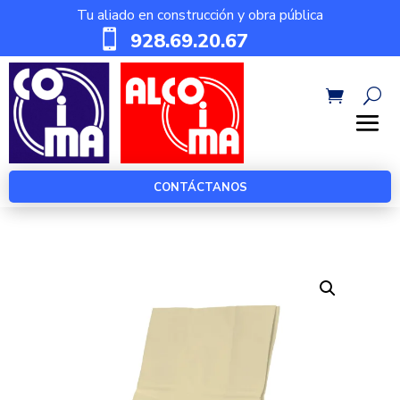
Tu aliado en construcción y obra pública

928.69.20.67
CONTÁCTANOS