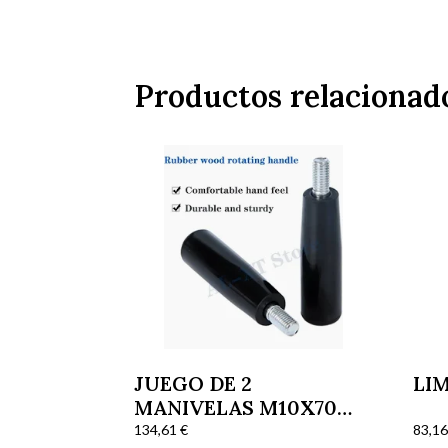
Productos relacionad
JUEGO DE 2
LI
MANIVELAS M10X70
84669195 103049023
134,61
€
83,1