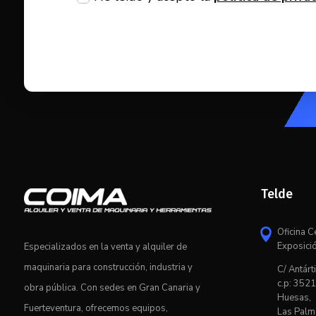
Telde
Oficina C

Exposici
Especializados en la venta y alquiler de
maquinaria para construcción, industria y
C/ Antárti
c.p: 3521
obra pública. Con sedes en Gran Canaria y
Huesas,
Fuerteventura, ofrecemos equipos,
Las Palm