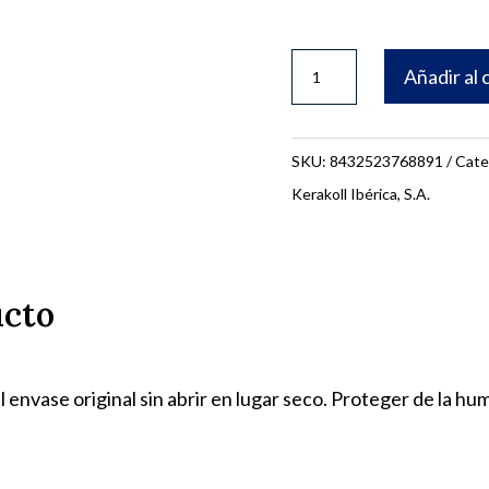
FUGABELLA
Añadir al 
3KG.
COLOR
KK130
SKU:
8432523768891
Cate
76839
Kerakoll Ibérica, S.A.
cantidad
ucto
 envase original sin abrir en lugar seco. Proteger de la h