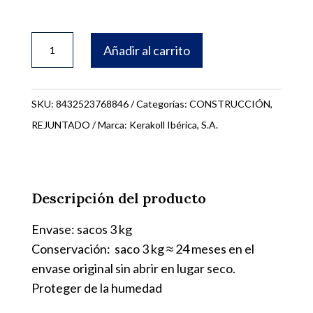
FUGABELLA
Añadir al carrito
3KG.
COLOR
KK109
SKU:
8432523768846
Categorías:
CONSTRUCCIÓN
,
76834
REJUNTADO
Marca:
Kerakoll Ibérica, S.A.
cantidad
Descripción del producto
Envase: sacos 3 kg
Conservación: saco 3 kg ≈ 24 meses en el
envase original sin abrir en lugar seco.
Proteger de la humedad