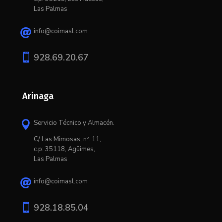
Las Palmas
info@coimasl.com


928.69.20.67
Arinaga
Servicio Técnico y Almacén.

C/ L
as Mimosas, nº: 11,
c.p: 35118, Agüimes,
Las Palmas
info@coimasl.com


928.18.85.04