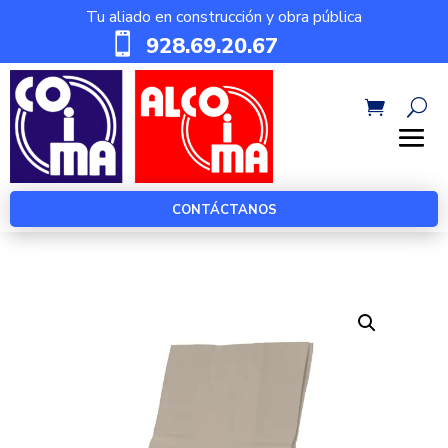
Tu aliado en construcción y obra pública

928.69.20.67
CONTÁCTANOS