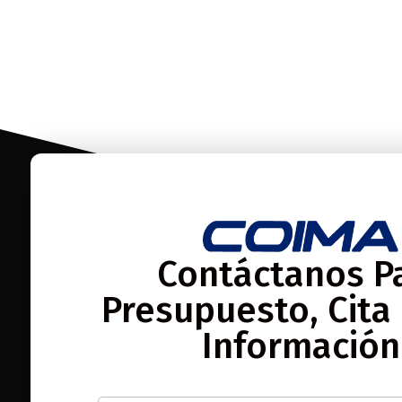
03251010 M201
FL
CORTADORAS
Contáctanos P
Presupuesto, Cita
Información