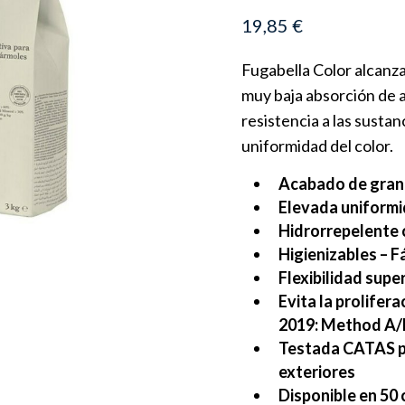
19,85
€
Fugabella Color alcanza
muy baja absorción de a
resistencia a las sustan
uniformidad del color.
Acabado de gran
Elevada uniform
Hidrorrepelente 
Higienizables – F
Flexibilidad supe
Evita la prolifer
2019: Method A/
Testada CATAS po
exteriores
Disponible en 50 