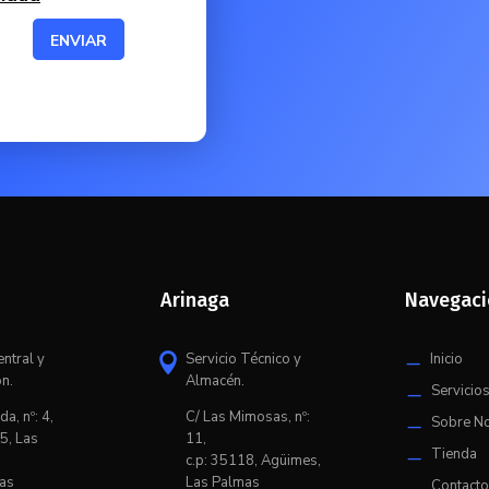
ENVIAR
Arinaga
Navegac
entral y
Servicio Técnico y
Inicio

K
ón.
Almacén.
Servicio
K
da, nº: 4,
C/ L
as Mimosas, nº:
Sobre N
K
5, Las
11,
Tienda
K
c.p: 35118, Agüimes,
as
Las Palmas
Contact
K