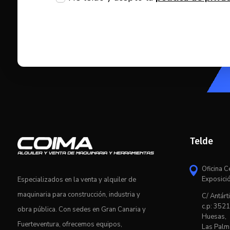
Telde
Oficina C

Exposici
Especializados en la venta y alquiler de
maquinaria para construcción, industria y
C/ Antárti
c.p: 3521
obra pública. Con sedes en Gran Canaria y
Huesas,
Fuerteventura, ofrecemos equipos,
Las Palm