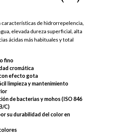
 características de hidrorrepelencia,
gua, elevada dureza superficial, alta
cias ácidas más habituales y total
o fino
idad cromática
con efecto gota
ácil limpieza y mantenimiento
rior
ación de bacterias y mohos (ISO 846
B/C)
r su durabilidad del color en
colores