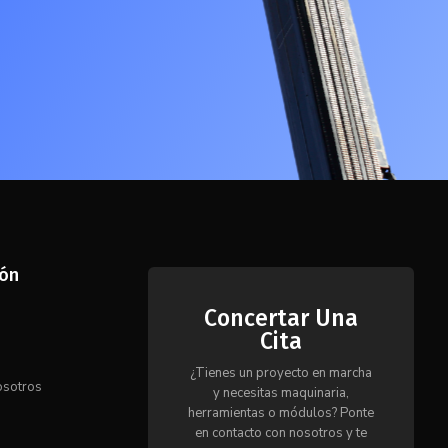
ión
Concertar Una
Cita
s
¿Tienes un proyecto en marcha
osotros
y necesitas maquinaria,
herramientas o módulos? Ponte
en contacto con nosotros y te
o