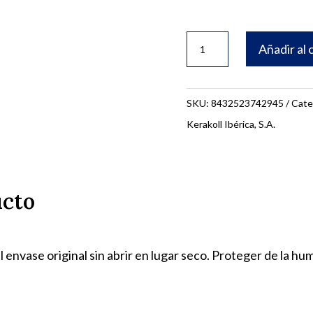
FUGABELLA
Añadir al 
3
KG.
COLOR
SKU:
8432523742945
Cate
Nº
Kerakoll Ibérica, S.A.
22
74293
(**)
ucto
cantidad
 envase original sin abrir en lugar seco. Proteger de la h