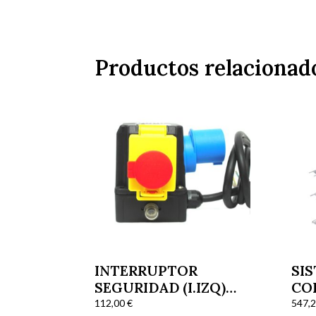
Productos relacionad
INTERRUPTOR
SI
SEGURIDAD (I.IZQ)
CO
MONOFÁSICO R-
LOS
112,00
€
547,