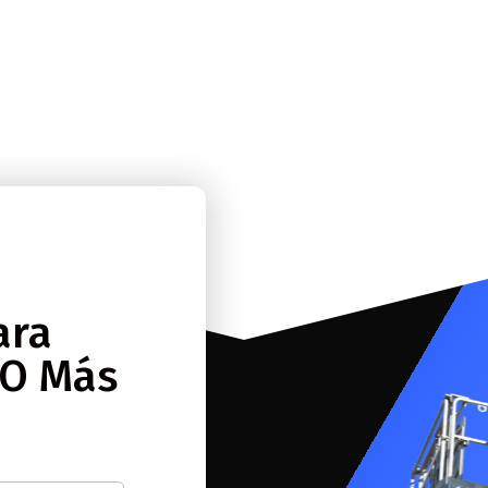
3
ara
 O Más