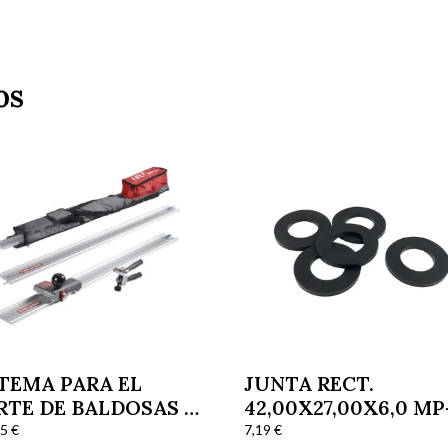
os
STEMA PARA EL
JUNTA RECT.
RTE DE BALDOSAS Y
42,00X27,00X6,0 MP
A KIT FLAS LINE
7-14
25
€
7,19
€