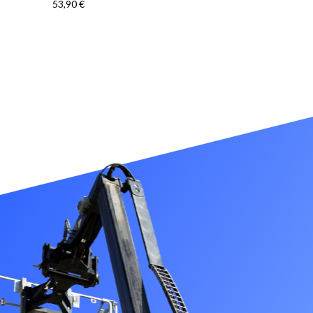
53,90
€