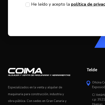
He leído y acepto la
política de priva
Telde
Oficina C

Exposici
Especializados en la venta y alquiler de
maquinaria para construcción, industria y
C/ Antárti
c.p: 3521
obra pública. Con sedes en Gran Canaria y
Huesas,