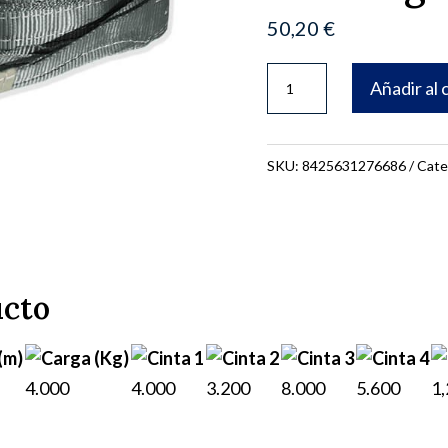
50,20
€
ESLINGA
Añadir al 
PLANA
6m
4000
SKU:
8425631276686
Cate
Kg.
71-
337
cantidad
ucto
(m)
4.000
4.000
3.200
8.000
5.600
1