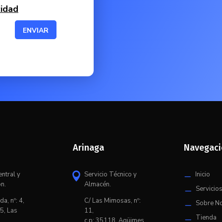
cidad
ENVIAR
Arinaga
Navegac
entral y
Servicio Técnico y
Inicio

K
ón.
Almacén.
Servicio
K
da, nº: 4,
C/ L
as Mimosas, nº:
Sobre N
K
5, Las
11,
Tienda
K
c.p: 35118, Agüimes,