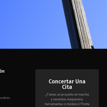
ión
Concertar Una
Cita
s
¿Tienes un proyecto en marcha
osotros
y necesitas maquinaria,
herramientas o módulos? Ponte