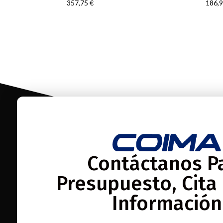
25
357,75
€
186,
Contáctanos P
Presupuesto, Cita
Información