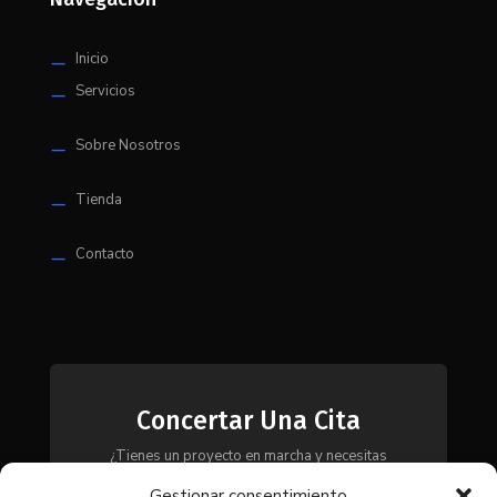
Inicio
K
Servicios
K
Sobre Nosotros
K
Tienda
K
Contacto
K
Concertar Una Cita
¿Tienes un proyecto en marcha y necesitas
maquinaria, herramientas o módulos? Ponte en
Gestionar consentimiento