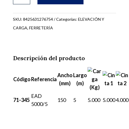
PLANA
5m
5000
SKU:
8425631276754
Categorías:
ELEVACIÓN Y
Kg.
CARGA
,
FERRETERÍA
71-
345
cantidad
Descripción del producto
Ancho
Largo
Código
Referencia
(mm)
(m)
EAD
71-345
150
5
5.000
5.000
4.000
5000/5