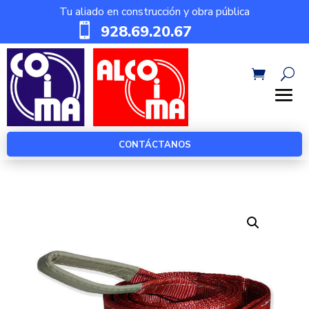
Tu aliado en construcción y obra pública

928.69.20.67
CONTÁCTANOS