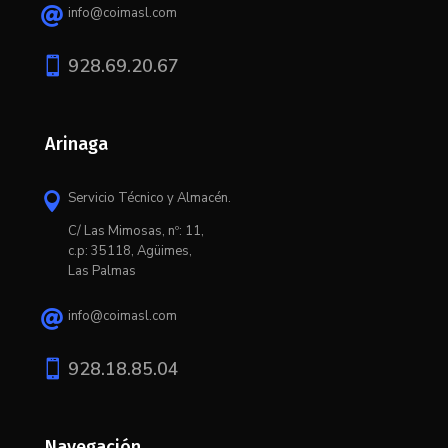
info@coimasl.com


928.69.20.67
Arinaga
Servicio Técnico y Almacén.

C/ L
as Mimosas, nº: 11,
c.p: 35118, Agüimes,
Las Palmas
info@coimasl.com


928.18.85.04
Navegación