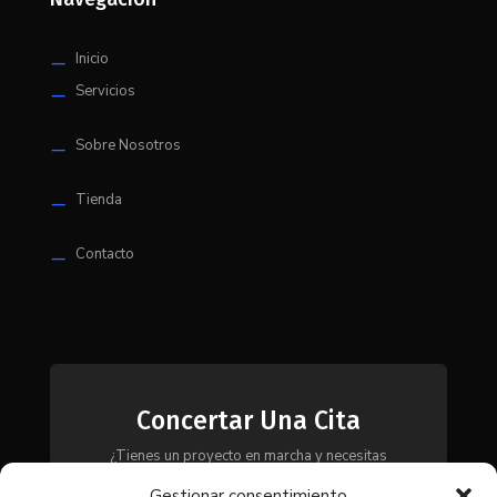
Inicio
K
Servicios
K
Sobre Nosotros
K
Tienda
K
Contacto
K
Concertar Una Cita
¿Tienes un proyecto en marcha y necesitas
maquinaria, herramientas o módulos? Ponte en
Gestionar consentimiento