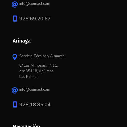
info@coimasl.com


928.69.20.67
Arinaga
Servicio Técnico y Almacén.

C/ L
as Mimosas, nº: 11,
c.p: 35118, Agüimes,
Las Palmas
info@coimasl.com


928.18.85.04
Navegación