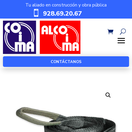
Tu aliado en construcción y obra pública

928.69.20.67
CONTÁCTANOS