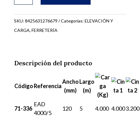
PLANA
5m
4000
SKU:
8425631276679
Categorías:
ELEVACIÓN Y
Kg.
CARGA
,
FERRETERÍA
71-
336
cantidad
Descripción del producto
Ancho
Largo
Código
Referencia
(mm)
(m)
EAD
71-336
120
5
4.000
4.000
3.200
4000/5