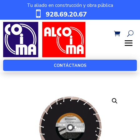
Tu aliado en construcción y obra pública

928.69.20.67
CONTÁCTANOS