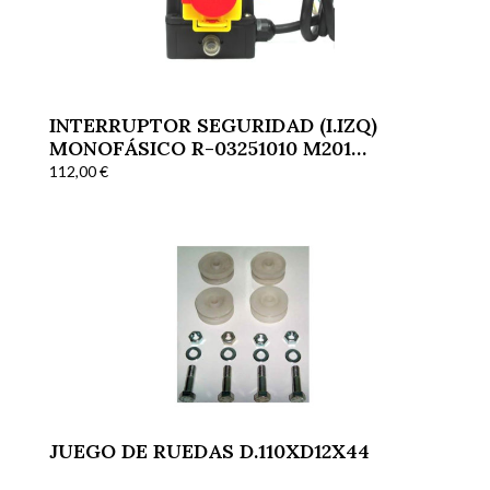
INTERRUPTOR SEGURIDAD (I.IZQ)
MONOFÁSICO R-03251010 M201
CORTADORAS
112,00
€
JUEGO DE RUEDAS D.110XD12X44