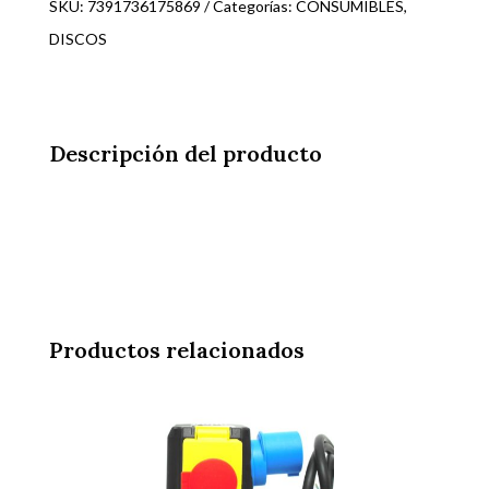
TACTI-
SKU:
7391736175869
Categorías:
CONSUMIBLES
,
CUT
DISCOS
S85
350
25.4/20
Descripción del producto
579816620
cantidad
Productos relacionados