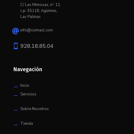
C/ L
as Mimosas, nº: 11,
c.p: 35118, Agüimes,
Las Palmas
info@coimasl.com


928.18.85.04
Navegación
Inicio
K
Servicios
K
Sobre Nosotros
K
Tienda
K