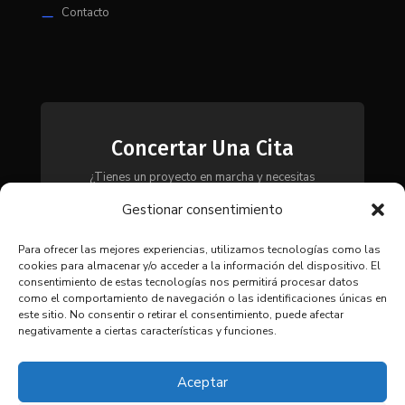
Contacto
K
Concertar Una Cita
¿Tienes un proyecto en marcha y necesitas
maquinaria, herramientas o módulos? Ponte en
Gestionar consentimiento
contacto con nosotros y te asesoraremos para
encontrar la solución más adecuada a tus
necesidades.
Para ofrecer las mejores experiencias, utilizamos tecnologías como las
cookies para almacenar y/o acceder a la información del dispositivo. El
consentimiento de estas tecnologías nos permitirá procesar datos
como el comportamiento de navegación o las identificaciones únicas en
CONTACTAR
este sitio. No consentir o retirar el consentimiento, puede afectar
negativamente a ciertas características y funciones.
Aceptar