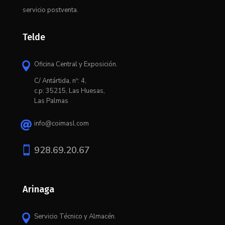
servicio postventa.
Telde
Oficina Central y Exposición.

C/ Antártida, nº: 4,
c.p: 35215, Las Huesas,
Las Palmas
info@coimasl.com


928.69.20.67
Arinaga
Servicio Técnico y Almacén.
