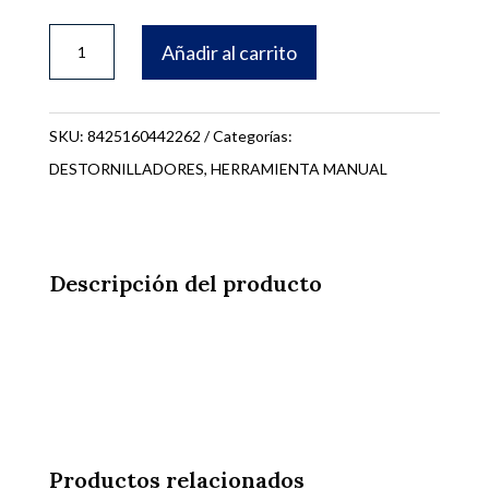
DESTORNILLADOR
Añadir al carrito
VARILLA
ACERO
S2
SKU:
8425160442262
Categorías:
1x100MM.
DESTORNILLADORES
,
HERRAMIENTA MANUAL
PH
1000
VOLTIOS
Descripción del producto
44226
cantidad
Productos relacionados