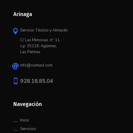
Arinaga
Servicio Técnico y Almacén.

C/ L
as Mimosas, nº: 11,
c.p: 35118, Agüimes,
Las Palmas
info@coimasl.com


928.18.85.04
Navegación
Inicio
K
Servicios
K