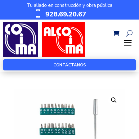
Tu aliado en construcción y obra pública

928.69.20.67
CONTÁCTANOS