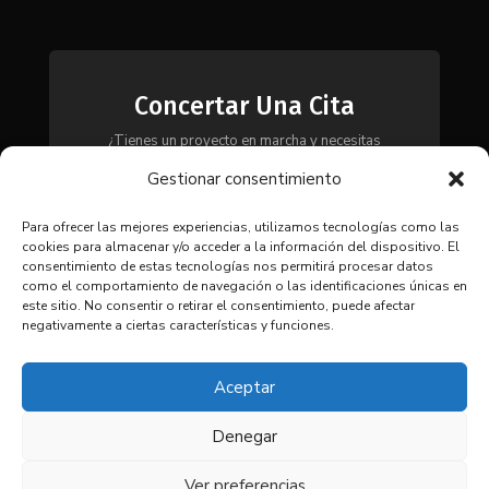
Concertar Una Cita
¿Tienes un proyecto en marcha y necesitas
maquinaria, herramientas o módulos? Ponte en
Gestionar consentimiento
contacto con nosotros y te asesoraremos para
encontrar la solución más adecuada a tus
necesidades.
Para ofrecer las mejores experiencias, utilizamos tecnologías como las
cookies para almacenar y/o acceder a la información del dispositivo. El
consentimiento de estas tecnologías nos permitirá procesar datos
como el comportamiento de navegación o las identificaciones únicas en
CONTACTAR
este sitio. No consentir o retirar el consentimiento, puede afectar
negativamente a ciertas características y funciones.
Aceptar
Denegar
© 2025 Coima SL. Todos los
derechos reservados. |
Aviso
Ver preferencias