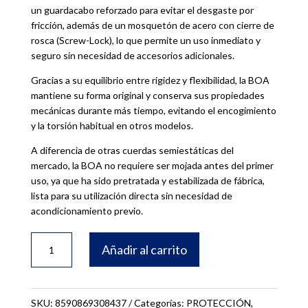
un guardacabo reforzado para evitar el desgaste por
fricción, además de un mosquetón de acero con cierre de
rosca (Screw-Lock), lo que permite un uso inmediato y
seguro sin necesidad de accesorios adicionales.
Gracias a su equilibrio entre rigidez y flexibilidad, la BOA
mantiene su forma original y conserva sus propiedades
mecánicas durante más tiempo, evitando el encogimiento
y la torsión habitual en otros modelos.
A diferencia de otras cuerdas semiestáticas del
mercado, la BOA no requiere ser mojada antes del primer
uso, ya que ha sido pretratada y estabilizada de fábrica,
lista para su utilización directa sin necesidad de
acondicionamiento previo.
CUERDA
Añadir al carrito
20M
SEMIESTÁTICA
IRUDEK
SKU:
8590869308437
Categorías:
PROTECCIÓN
,