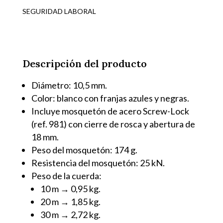
BOA
SEGURIDAD LABORAL
10,5MM
CON
MOSQUETÓN
Descripción del producto
cantidad
Diámetro: 10,5 mm.
Color: blanco con franjas azules y negras.
Incluye mosquetón de acero Screw-Lock
(ref. 981) con cierre de rosca y abertura de
18 mm.
Peso del mosquetón: 174 g.
Resistencia del mosquetón: 25 kN.
Peso de la cuerda:
10 m → 0,95 kg.
20 m → 1,85 kg.
30 m → 2,72 kg.