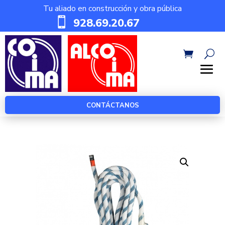
Tu aliado en construcción y obra pública

928.69.20.67
CONTÁCTANOS