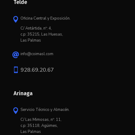
Telde
Oficina Central y Exposición.

C/ Antártida, nº: 4,
c.p: 35215, Las Huesas,
Las Palmas
info@coimasl.com


928.69.20.67
Arinaga
Servicio Técnico y Almacén.

C/ L
as Mimosas, nº: 11,
c.p: 35118, Agüimes,
Las Palmas