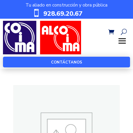
Tu aliado en construcción y obra pública

928.69.20.67
CONTÁCTANOS