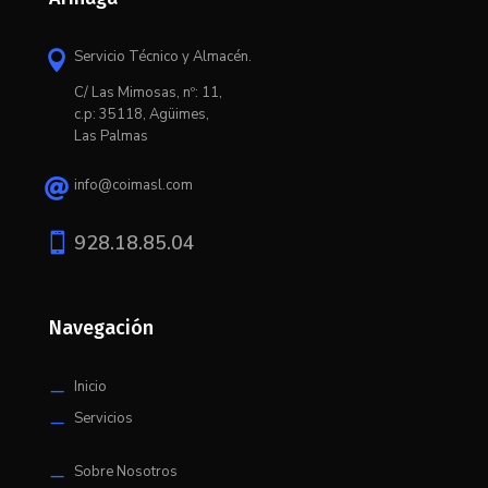
Servicio Técnico y Almacén.

C/ L
as Mimosas, nº: 11,
c.p: 35118, Agüimes,
Las Palmas
info@coimasl.com


928.18.85.04
Navegación
Inicio
K
Servicios
K
Sobre Nosotros
K