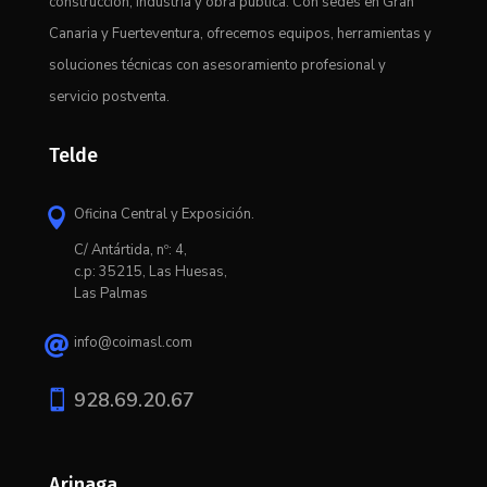
construcción, industria y obra pública. Con sedes en Gran
Canaria y Fuerteventura, ofrecemos equipos, herramientas y
soluciones técnicas con asesoramiento profesional y
servicio postventa.
Telde
Oficina Central y Exposición.

C/ Antártida, nº: 4,
c.p: 35215, Las Huesas,
Las Palmas
info@coimasl.com


928.69.20.67
Arinaga