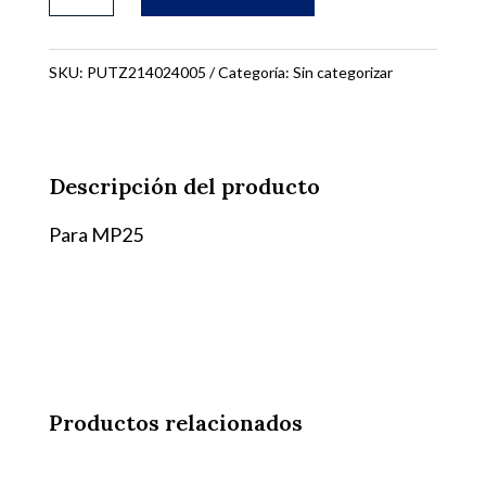
TRIFÁSICO
4KW
42V
SKU:
PUTZ214024005
Categoría:
Sin categorizar
cantidad
Descripción del producto
Para MP25
Productos relacionados