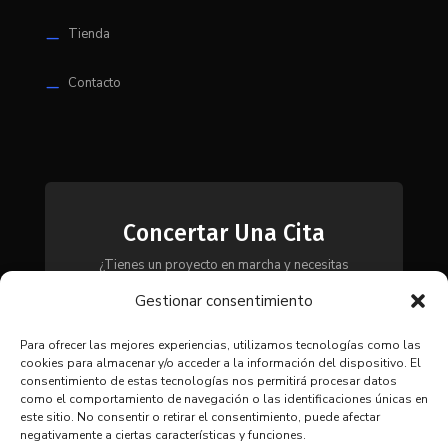
Tienda
K
Contacto
K
Concertar Una Cita
¿Tienes un proyecto en marcha y necesitas
maquinaria, herramientas o módulos? Ponte en
Gestionar consentimiento
contacto con nosotros y te asesoraremos para
encontrar la solución más adecuada a tus
necesidades.
Para ofrecer las mejores experiencias, utilizamos tecnologías como las
cookies para almacenar y/o acceder a la información del dispositivo. El
consentimiento de estas tecnologías nos permitirá procesar datos
como el comportamiento de navegación o las identificaciones únicas en
CONTACTAR
este sitio. No consentir o retirar el consentimiento, puede afectar
negativamente a ciertas características y funciones.