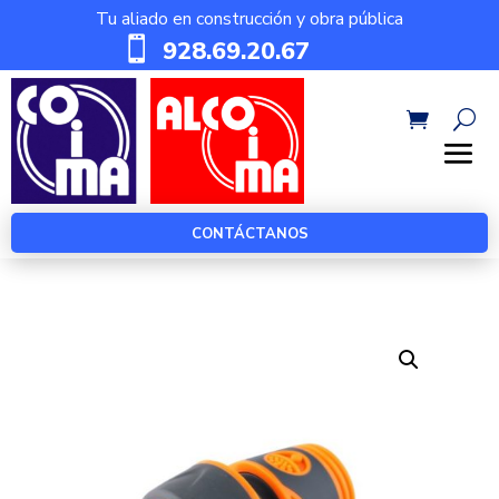
Tu aliado en construcción y obra pública

928.69.20.67
CONTÁCTANOS