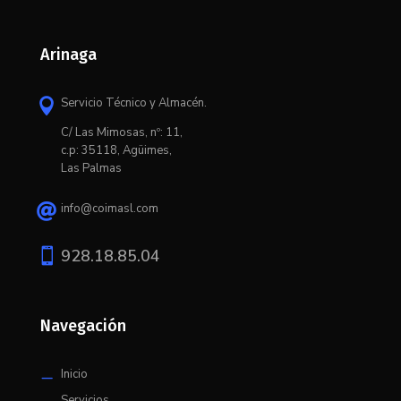
Arinaga
Servicio Técnico y Almacén.

C/ L
as Mimosas, nº: 11,
c.p: 35118, Agüimes,
Las Palmas
info@coimasl.com


928.18.85.04
Navegación
Inicio
K
Servicios