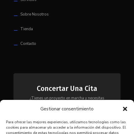
K
Sobre Nosotros
K
Tienda
K
Contacto
K
Concertar Una Cita
¿Tienes un proyecto en marcha y necesitas
maquinaria, herramientas o módulos? Ponte en
Gestionar consentimiento
contacto con nosotros y te asesoraremos para
encontrar la solución más adecuada a tus
necesidades.
Para ofrecer las mejores experiencias, utilizamos tecnologías como las
cookies para almacenar y/o acceder a la información del dispositivo. El
consentimiento de estas tecnologías nos permitirá procesar datos