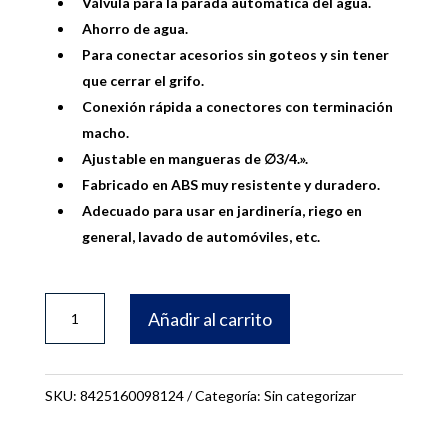
Válvula para la parada automática del agua.
Ahorro de agua.
Para conectar acesorios sin goteos y sin tener
que cerrar el grifo.
Conexión rápida a conectores con terminación
macho.
Ajustable en mangueras de ∅3/4.».
Fabricado en ABS muy resistente y duradero.
Adecuado para usar en jardinería, riego en
general, lavado de automóviles, etc.
CONECTOR
Añadir al carrito
RÁPIDO
MANGUERA
3/4"
SKU:
8425160098124
Categoría:
Sin categorizar
cantidad