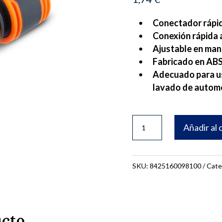
Conectador rápid
Conexión rápida 
Ajustable en man
Fabricado en ABS
Adecuado para usa
lavado de automó
CONECTOR
Añadir al 
RÁPIDO
MANGUERA
1/2"
SKU:
8425160098100
Cate
cantidad
ucto