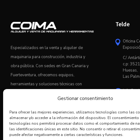
Telde
Oficina C

Exposici
Especializados en la venta y alquiler de
maquinaria para construcción, industria y
C/ Antárti
c.p: 3521
obra pública. Con sedes en Gran Canaria y
Huesas,
Fuerteventura, ofrecemos equipos,
Las Palm
herramientas y soluciones técnicas con
info@co

asesoramiento profesional y servicio
Gestionar consentimiento
postventa.

928.6
Para ofrecer las mejores experiencias, utilizamos tecnologías como las c
almacenar y/o acceder a la información del dispositivo. El consentimiento
tecnologías nos permitirá procesar datos como el comportamiento de n
las identificaciones únicas en este sitio. No consentir o retirar el consentim
puede afectar negativamente a ciertas características y funciones.