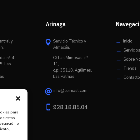
Arinaga
Navegac
entral y
Servicio Técnico y
Inicio

K
ón.
Almacén.
Servicio
K
da, nº: 4,
C/ L
as Mimosas, nº:
Sobre N
K
5, Las
11,
Tienda
K
c.p: 35118, Agüimes,
as
Las Palmas
Contact
K
imasl.com
info@coimasl.com

9.20.67

928.18.85.04
ookies para
 de estas
avegación o
iento,