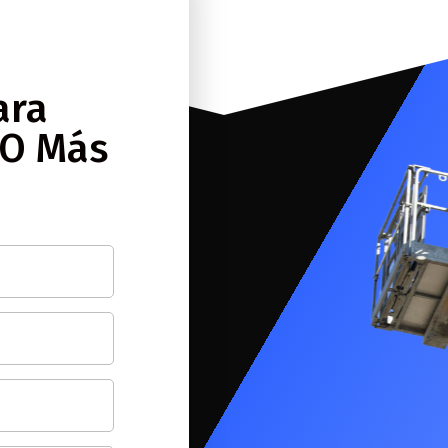
ara
 O Más