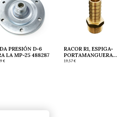
DA PRESIÓN D-6
RACOR R1, ESPIGA-
A LA MP-25 488287
PORTAMANGUERA
DN25 G1″
59
€
19,57
€