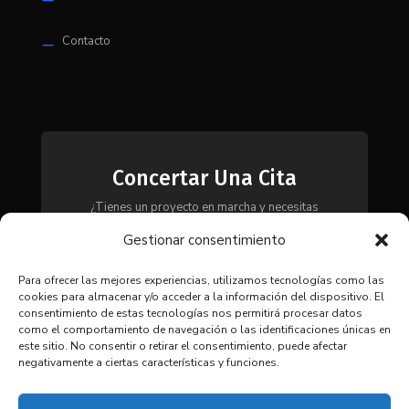
Contacto
K
Concertar Una Cita
¿Tienes un proyecto en marcha y necesitas
maquinaria, herramientas o módulos? Ponte en
Gestionar consentimiento
contacto con nosotros y te asesoraremos para
encontrar la solución más adecuada a tus
necesidades.
Para ofrecer las mejores experiencias, utilizamos tecnologías como las
cookies para almacenar y/o acceder a la información del dispositivo. El
consentimiento de estas tecnologías nos permitirá procesar datos
como el comportamiento de navegación o las identificaciones únicas en
CONTACTAR
este sitio. No consentir o retirar el consentimiento, puede afectar
negativamente a ciertas características y funciones.