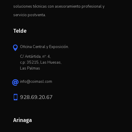
soluciones técnicas con asesoramiento profesional y
servicio postventa.
Telde
Oficina Central y Exposición.

C/ Antártida, nº: 4,
c.p: 35215, Las Huesas,
Las Palmas
info@coimasl.com


928.69.20.67
Arinaga