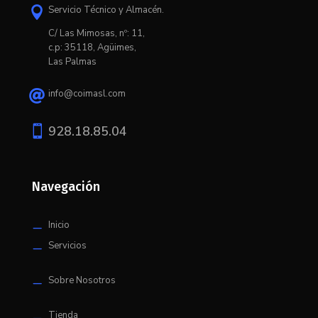
Servicio Técnico y Almacén.

C/ L
as Mimosas, nº: 11,
c.p: 35118, Agüimes,
Las Palmas
info@coimasl.com


928.18.85.04
Navegación
Inicio
K
Servicios
K
Sobre Nosotros
K
Tienda
K