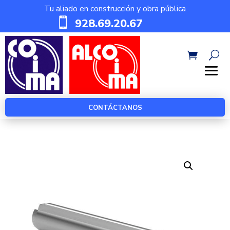
Tu aliado en construcción y obra pública

928.69.20.67
CONTÁCTANOS