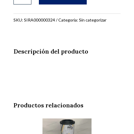
ELÁSTICA
PARA
PIÑOS
SKU:
SIRA000000324
Categoría:
Sin categorizar
BP200
LIS170
cantidad
Descripción del producto
Productos relacionados