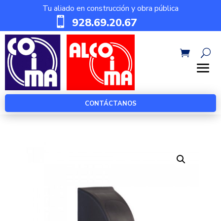
Tu aliado en construcción y obra pública

928.69.20.67
CONTÁCTANOS