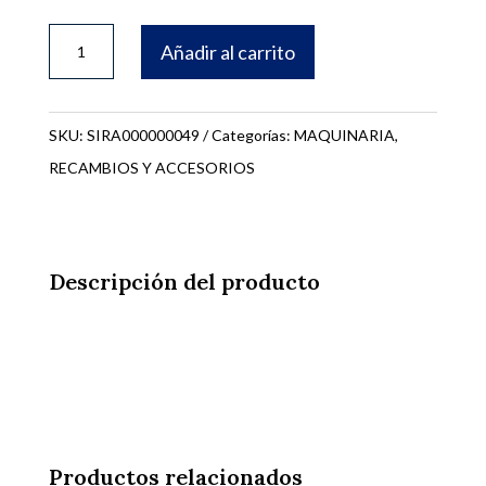
CAJA
Añadir al carrito
PROTECTOR
DEL
MOTOR
SKU:
SIRA000000049
Categorías:
MAQUINARIA
,
DE
RECAMBIOS Y ACCESORIOS
075CV
PARA
HORMIGONERA
Descripción del producto
190L
cantidad
Productos relacionados