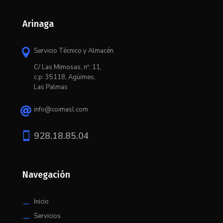
Arinaga
Servicio Técnico y Almacén.

C/ L
as Mimosas, nº: 11,
c.p: 35118, Agüimes,
Las Palmas
info@coimasl.com


928.18.85.04
Navegación
Inicio
K
Servicios
K