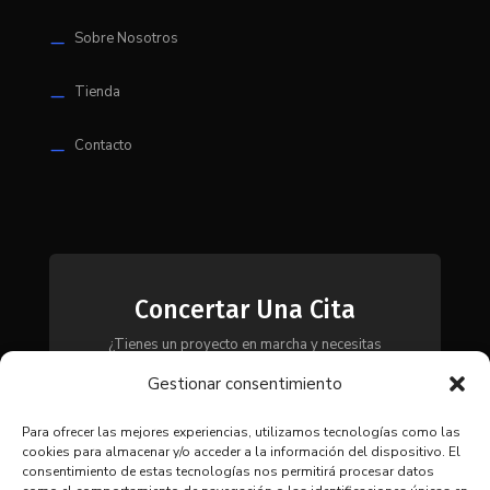
Sobre Nosotros
K
Tienda
K
Contacto
K
Concertar Una Cita
¿Tienes un proyecto en marcha y necesitas
maquinaria, herramientas o módulos? Ponte en
Gestionar consentimiento
contacto con nosotros y te asesoraremos para
encontrar la solución más adecuada a tus
necesidades.
Para ofrecer las mejores experiencias, utilizamos tecnologías como las
cookies para almacenar y/o acceder a la información del dispositivo. El
consentimiento de estas tecnologías nos permitirá procesar datos