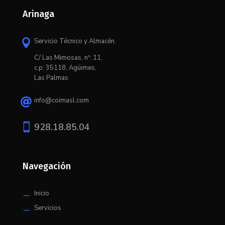
Arinaga
Servicio Técnico y Almacén.

C/ L
as Mimosas, nº: 11,
c.p: 35118, Agüimes,
Las Palmas
info@coimasl.com


928.18.85.04
Navegación
Inicio
K
Servicios
K