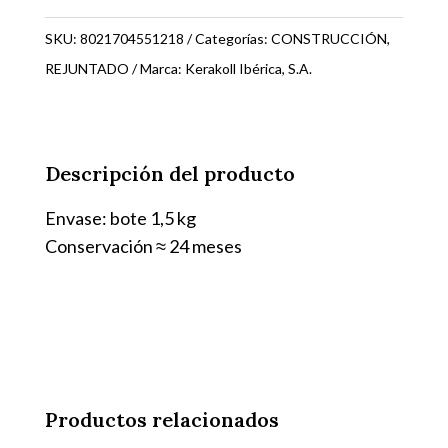
KK
066
SKU:
8021704551218
Categorías:
CONSTRUCCIÓN
,
1,5Kg.
REJUNTADO
Marca:
Kerakoll Ibérica, S.A.
0003L
cantidad
Descripción del producto
Envase: bote 1,5 kg
Conservación ≈ 24 meses
Productos relacionados