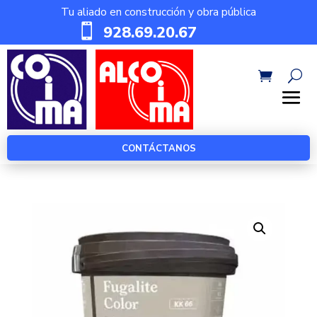
Tu aliado en construcción y obra pública

928.69.20.67
CONTÁCTANOS