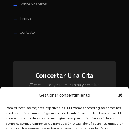
Sobre Nosotros
K
Tienda
K
Contacto
K
Concertar Una Cita
¿Tienes un proyecto en marcha y necesitas
maquinaria, herramientas o módulos? Ponte en
Gestionar consentimiento
contacto con nosotros y te asesoraremos para
encontrar la solución más adecuada a tus
necesidades.
Para ofrecer las mejores experiencias, utilizamos tecnologías como las
cookies para almacenar y/o acceder a la información del dispositivo. El
consentimiento de estas tecnologías nos permitirá procesar datos
como el comportamiento de navegación o las identificaciones únicas en
CONTACTAR
este sitio. No consentir o retirar el consentimiento, puede afectar