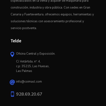
Especializados en la venta y alquiler de maquinaria para
construcción, industria y obra pública. Con sedes en Gran
Canaria y Fuerteventura, ofrecemos equipos, herramientas y
soluciones técnicas con asesoramiento profesional y
servicio postventa.
Telde
Oficina Central y Exposición.

C/ Antártida, nº: 4,
c.p: 35215, Las Huesas,
Las Palmas
info@coimasl.com


928.69.20.67