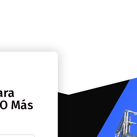
ara
 O Más