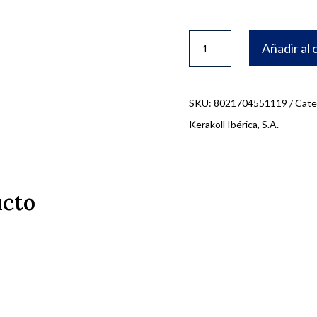
BOTE
Añadir al 
FUGALITE
KK
010
SKU:
8021704551119
Cate
1,5Kg.
Kerakoll Ibérica, S.A.
0003B
cantidad
ucto