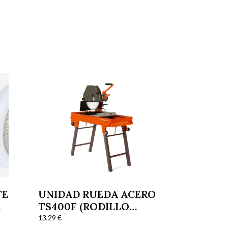
TE
UNIDAD RUEDA ACERO
TS400F (RODILLO
BANEDJA MÓVIL)
13,29
€