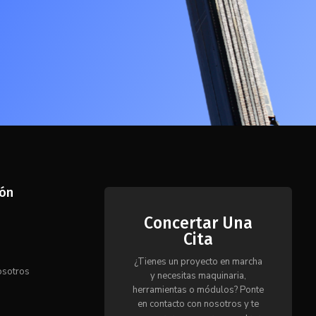
ión
Concertar Una
Cita
s
¿Tienes un proyecto en marcha
osotros
y necesitas maquinaria,
herramientas o módulos? Ponte
en contacto con nosotros y te
o