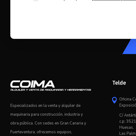
Telde
Oficina C

Exposici
Especializados en la venta y alquiler de
maquinaria para construcción, industria y
C/ Antárti
c.p: 3521
obra pública. Con sedes en Gran Canaria y
Huesas,
Fuerteventura, ofrecemos equipos,
Las Palm