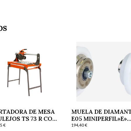
os
RTADORA DE MESA
MUELA DE DIAMAN
LEJOS TS 73 R CON
E05 MINIPERFIL»E»
SCO
PROF. 5
15
€
194,40
€