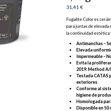
31,41
€
Fugalite Color es cerá
para juntas de elevada 
la continuidad estética 
Antimanchas – Se 
Elevada uniformi
Impermeable – No
Evita la prolifer
2019: Method A/
Testada CATAS po
exteriores
Conforme al sist
higiene de produ
Homologada para
Disponible en 50 