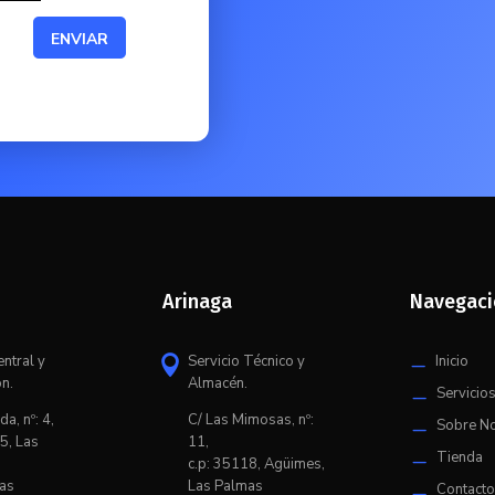
ENVIAR
Arinaga
Navegac
entral y
Servicio Técnico y
Inicio

K
ón.
Almacén.
Servicio
K
da, nº: 4,
C/ L
as Mimosas, nº:
Sobre N
K
5, Las
11,
Tienda
K
c.p: 35118, Agüimes,
as
Las Palmas
Contact
K