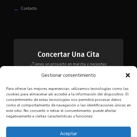
Contacto
K
Concertar Una Cita
¿Tienes un proyecto en marcha y necesitas
maquinaria, herramientas o módulos? Ponte en
Gestionar consentimiento
contacto con nosotros y te asesoraremos para
encontrar la solución más adecuada a tus
necesidades.
Para ofrecer las mejores experiencias, utilizamos tecnologías como las
cookies para almacenar y/o acceder a la información del dispositivo. El
consentimiento de estas tecnologías nos permitirá procesar datos
como el comportamiento de navegación o las identificaciones únicas en
CONTACTAR
este sitio. No consentir o retirar el consentimiento, puede afectar
negativamente a ciertas características y funciones.
Aceptar