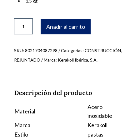
1,5 kg
BOTE
Añadir al carrito
FUGALITE
BIO
NOGAL
SKU:
8021704087298
Categorías:
CONSTRUCCIÓN
,
1,5KG
REJUNTADO
Marca:
Kerakoll Ibérica, S.A.
12
08729
cantidad
Descripción del producto
Acero
Material
inoxidable
Marca
Kerakoll
Estilo
pastas