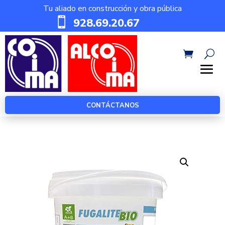
Tu aliado en construcción y obra pública

928.69.20.67
CONTÁCTANOS