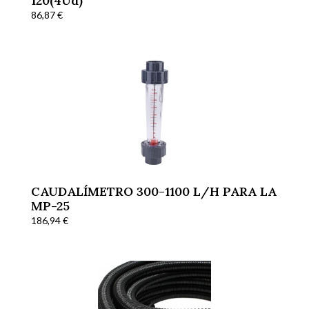
120(4Ud)
86,87
€
CAUDALÍMETRO 300-1100 L/H PARA LA
MP-25
186,94
€