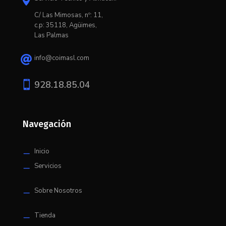

C/ L
as Mimosas, nº: 11,
c.p: 35118, Agüimes,
Las Palmas
info@coimasl.com


928.18.85.04
Navegación
Inicio
K
Servicios
K
Sobre Nosotros
K
Tienda
K