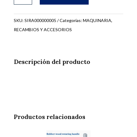
RECAMBIO
PARA
HORMIGONERA
SKU:
SIRA000000005
Categorías:
MAQUINARIA
,
BP200
RECAMBIOS Y ACCESORIOS
cantidad
Descripción del producto
Productos relacionados