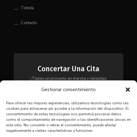
Tienda
K
Contacto
K
Concertar Una Cita
¿Tienes un proyecto en marcha y necesitas
maquinaria, herramientas o módulos? Ponte en
Gestionar consentimiento
contacto con nosotros y te asesoraremos para
encontrar la solución más adecuada a tus
necesidades.
Para ofrecer las mejores experiencias, utilizamos tecnologías como las
cookies para almacenar y/o acceder a la información del dispositivo. El
consentimiento de estas tecnologías nos permitirá procesar datos
como el comportamiento de navegación o las identificaciones únicas en
CONTACTAR
este sitio. No consentir o retirar el consentimiento, puede afectar
negativamente a ciertas características y funciones.