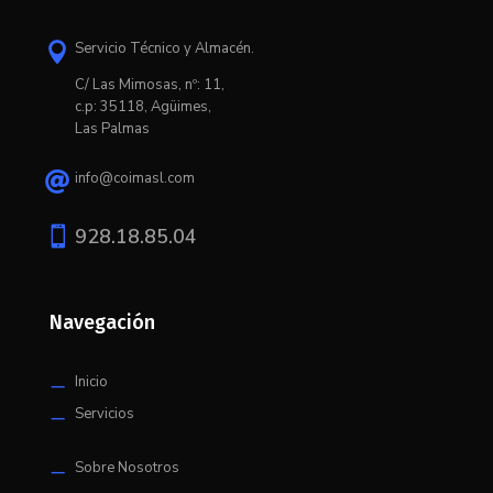
Servicio Técnico y Almacén.

C/ L
as Mimosas, nº: 11,
c.p: 35118, Agüimes,
Las Palmas
info@coimasl.com


928.18.85.04
Navegación
Inicio
K
Servicios
K
Sobre Nosotros
K