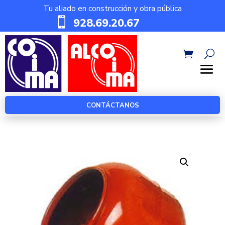
Tu aliado en construcción y obra pública

928.69.20.67
CONTÁCTANOS