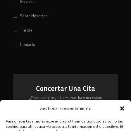
Servicios
K
Sobre Nosotros
K
Tienda
K
Contacto
K
Concertar Una Cita
¿Tienes un proyecto en marcha y necesitas
maquinaria, herramientas o módulos? Ponte en
Gestionar consentimiento
contacto con nosotros y te asesoraremos para
encontrar la solución más adecuada a tus
necesidades.
Para ofrecer las mejores experiencias, utilizamos tecnologías como las
cookies para almacenar y/o acceder a la información del dispositivo. El