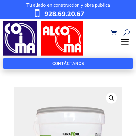
Tu aliado en construcción y obra pública

928.69.20.67
CONTÁCTANOS