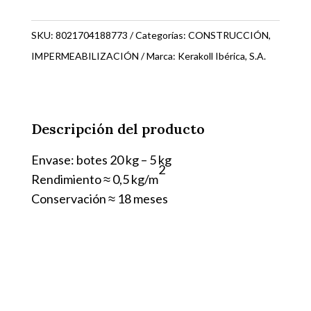
GRIS
20
SKU:
8021704188773
Categorías:
CONSTRUCCIÓN
,
KG.
IMPERMEABILIZACIÓN
Marca:
Kerakoll Ibérica, S.A.
18877
cantidad
Descripción del producto
Envase: botes 20 kg – 5 kg
2
Rendimiento ≈ 0,5 kg/m
Conservación ≈ 18 meses