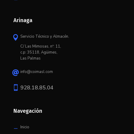
Arinaga
Servicio Técnico y Almacén.

C/ L
as Mimosas, nº: 11,
c.p: 35118, Agüimes,
Las Palmas
info@coimasl.com


928.18.85.04
Navegación
Inicio
K