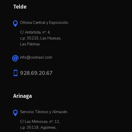
Telde
Oficina Central y Exposición.

C/ Antártida, nº: 4,
c.p: 35215, Las Huesas,
Las Palmas
info@coimasl.com


928.69.20.67
Arinaga
Servicio Técnico y Almacén.

C/ L
as Mimosas, nº: 11,
c.p: 35118, Agüimes,