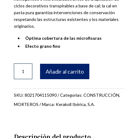
ciclos decorativos transpirables a base de cal; la cal en
pasta pura garantiza intervenciones de conservación
respetando las estructuras existentes y los materiales
originarios.
Óptima cobertura de las microfisuras
Efecto grano fino
BIOCALCE
Añadir al carrito
FONDO
14
LITROS
SKU:
8021704115090
Categorías:
CONSTRUCCIÓN
,
11509
MORTEROS
Marca:
Kerakoll Ibérica, S.A.
cantidad
Descripción del producto