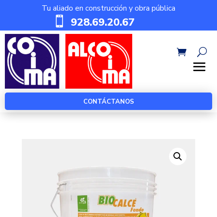
Tu aliado en construcción y obra pública

928.69.20.67
CONTÁCTANOS