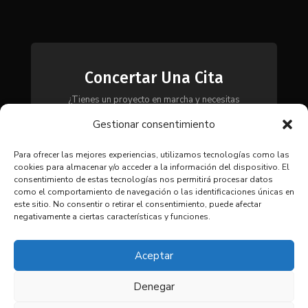
Concertar Una Cita
¿Tienes un proyecto en marcha y necesitas
maquinaria, herramientas o módulos? Ponte en
Gestionar consentimiento
contacto con nosotros y te asesoraremos para
encontrar la solución más adecuada a tus
necesidades.
Para ofrecer las mejores experiencias, utilizamos tecnologías como las
cookies para almacenar y/o acceder a la información del dispositivo. El
consentimiento de estas tecnologías nos permitirá procesar datos
como el comportamiento de navegación o las identificaciones únicas en
CONTACTAR
este sitio. No consentir o retirar el consentimiento, puede afectar
negativamente a ciertas características y funciones.
Aceptar
Denegar
© 2025 Coima SL. Todos los