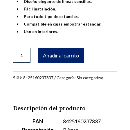
Diseño elegante de líneas sencillas.
Fácil instalación.
Para todo tipo de estancias.
Compatible en cajas empotrar estandar.
Uso en interiores.
BASE
Añadir al carrito
DOBLE
SCHUKO
EMPOTRAR
SKU:
8425160237837
Categoría:
Sin categorizar
ONLEX
BLANCA
UNIVERSAL
Descripción del producto
16A
EAN
8425160237837
cantidad