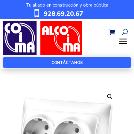
Tu aliado en construcción y obra pública

928.69.20.67
CONTÁCTANOS