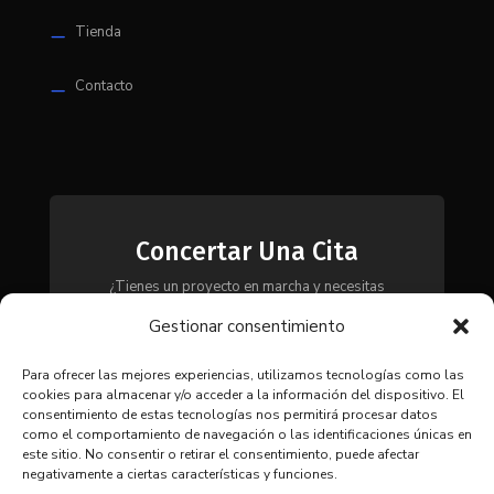
Tienda
K
Contacto
K
Concertar Una Cita
¿Tienes un proyecto en marcha y necesitas
maquinaria, herramientas o módulos? Ponte en
Gestionar consentimiento
contacto con nosotros y te asesoraremos para
encontrar la solución más adecuada a tus
necesidades.
Para ofrecer las mejores experiencias, utilizamos tecnologías como las
cookies para almacenar y/o acceder a la información del dispositivo. El
consentimiento de estas tecnologías nos permitirá procesar datos
como el comportamiento de navegación o las identificaciones únicas en
CONTACTAR
este sitio. No consentir o retirar el consentimiento, puede afectar
negativamente a ciertas características y funciones.