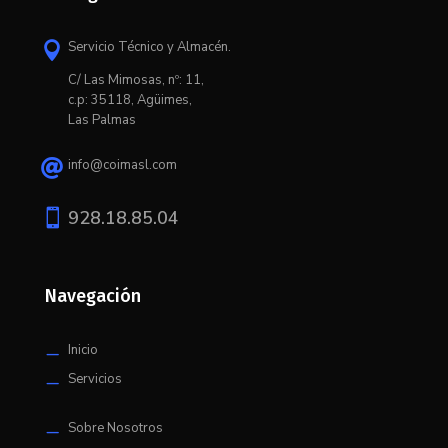
Servicio Técnico y Almacén.

C/ L
as Mimosas, nº: 11,
c.p: 35118, Agüimes,
Las Palmas
info@coimasl.com


928.18.85.04
Navegación
Inicio
K
Servicios
K
Sobre Nosotros
K