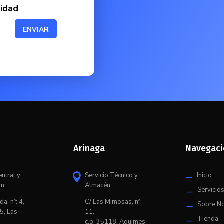
cidad
ENVIAR
Arinaga
Navegac
entral y
Servicio Técnico y
Inicio

K
ón.
Almacén.
Servicio
K
da, nº: 4,
C/ L
as Mimosas, nº:
Sobre N
K
5, Las
11,
Tienda
K
c.p: 35118, Agüimes,