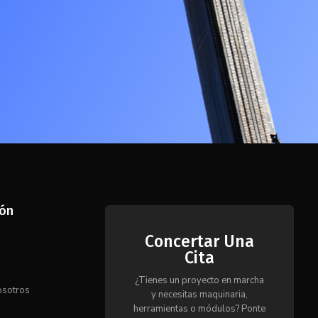
ión
Concertar Una
Cita
s
¿Tienes un proyecto en marcha
osotros
y necesitas maquinaria,
herramientas o módulos? Ponte