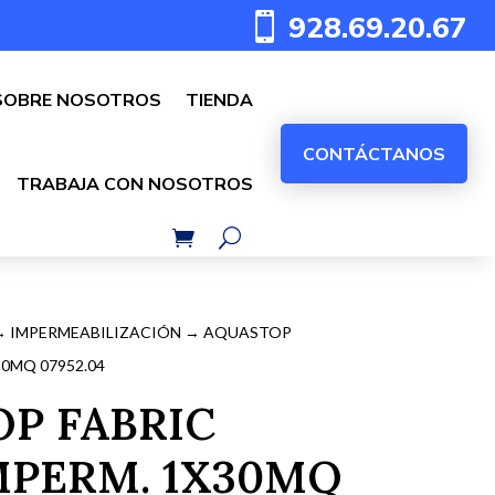
928.69.20.67

SOBRE NOSOTROS
TIENDA
CONTÁCTANOS
TRABAJA CON NOSOTROS
→
IMPERMEABILIZACIÓN
→ AQUASTOP
30MQ 07952.04
P FABRIC
PERM. 1X30MQ