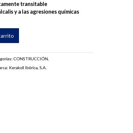
tamente transitable
álcalis y a las agresiones químicas
carrito
gorías:
CONSTRUCCIÓN
,
rca:
Kerakoll Ibérica, S.A.