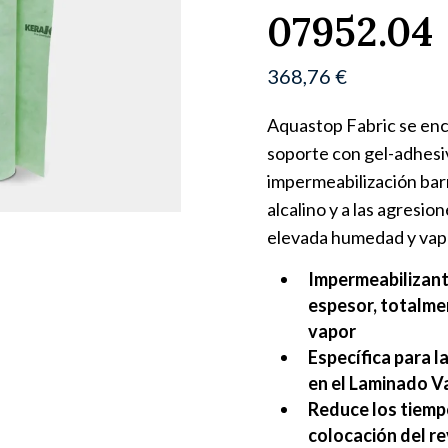
07952.04
368,76
€
Aquastop Fabric se enc
soporte con gel-adhesivo
impermeabilización barr
alcalino y a las agresio
elevada humedad y vap
Impermeabilizant
espesor, totalme
vapor
Específica para 
en el Laminado V
Reduce los tiemp
colocación del r