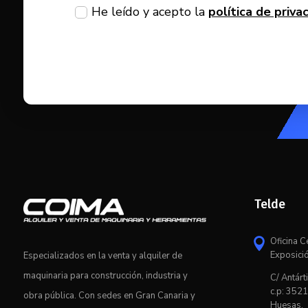
He leído y acepto la
política de priva
Telde
Oficina C

Exposici
Especializados en la venta y alquiler de
maquinaria para construcción, industria y
C/ Antárti
c.p: 3521
obra pública. Con sedes en Gran Canaria y
Huesas,