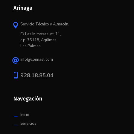
Arinaga
Servicio Técnico y Almacén.

C/ L
as Mimosas, nº: 11,
c.p: 35118, Agüimes,
Las Palmas
info@coimasl.com


928.18.85.04
Navegación
Inicio
K
Servicios
K