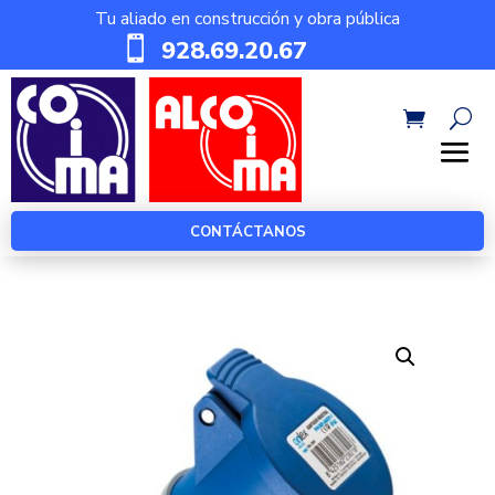
Tu aliado en construcción y obra pública

928.69.20.67
CONTÁCTANOS