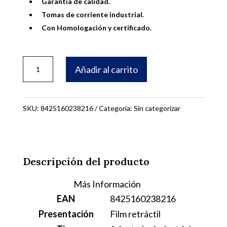
Garantía de calidad.
Tomas de corriente industrial.
Con Homologación y certificado.
ADAPTADOR
Añadir al carrito
INDUSTRIAL
ONLEX
IP44
SKU:
8425160238216
Categoría:
Sin categorizar
M2P+BASE
2P+T
cantidad
Descripción del producto
Más Información
EAN
8425160238216
Presentación
Film retráctil