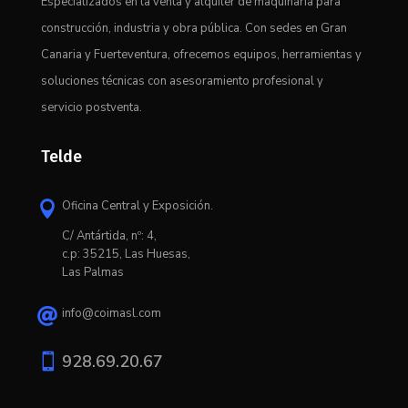
Especializados en la venta y alquiler de maquinaria para
construcción, industria y obra pública. Con sedes en Gran
Canaria y Fuerteventura, ofrecemos equipos, herramientas y
soluciones técnicas con asesoramiento profesional y
servicio postventa.
Telde
Oficina Central y Exposición.

C/ Antártida, nº: 4,
c.p: 35215, Las Huesas,
Las Palmas
info@coimasl.com


928.69.20.67