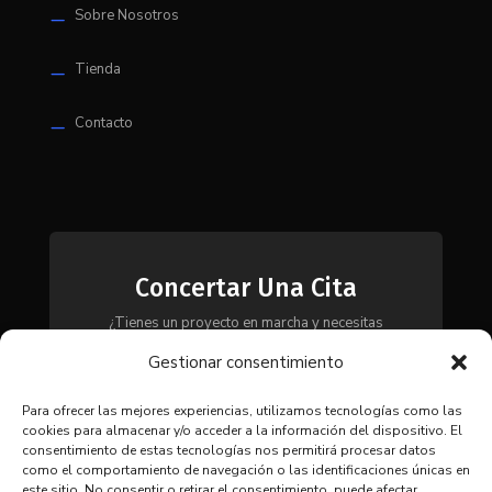
Sobre Nosotros
K
Tienda
K
Contacto
K
Concertar Una Cita
¿Tienes un proyecto en marcha y necesitas
maquinaria, herramientas o módulos? Ponte en
Gestionar consentimiento
contacto con nosotros y te asesoraremos para
encontrar la solución más adecuada a tus
necesidades.
Para ofrecer las mejores experiencias, utilizamos tecnologías como las
cookies para almacenar y/o acceder a la información del dispositivo. El
consentimiento de estas tecnologías nos permitirá procesar datos
como el comportamiento de navegación o las identificaciones únicas en
CONTACTAR
este sitio. No consentir o retirar el consentimiento, puede afectar