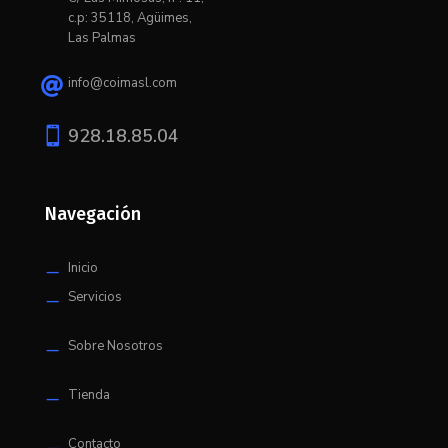
c.p: 35118, Agüimes,
Las Palmas
info@coimasl.com


928.18.85.04
Navegación
Inicio
K
Servicios
K
Sobre Nosotros
K
Tienda
K
Contacto
K