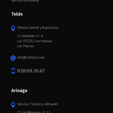
servicio postventa.
Telde
Oficina Central y Exposición.

C/ Antártida, nº: 4,
c.p: 35215, Las Huesas,
Las Palmas
info@coimasl.com


928.69.20.67
Arinaga
Servicio Técnico y Almacén.

C/ L
as Mimosas, nº: 11,