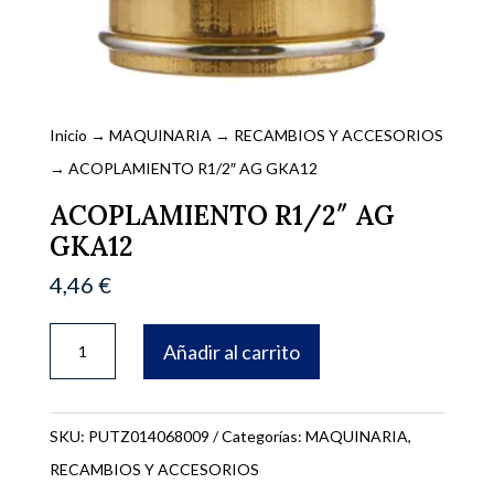
Inicio
→
MAQUINARIA
→
RECAMBIOS Y ACCESORIOS
→ ACOPLAMIENTO R1/2″ AG GKA12
ACOPLAMIENTO R1/2″ AG
GKA12
4,46
€
ACOPLAMIENTO
Añadir al carrito
R1/2"
AG
GKA12
SKU:
PUTZ014068009
Categorías:
MAQUINARIA
,
cantidad
RECAMBIOS Y ACCESORIOS