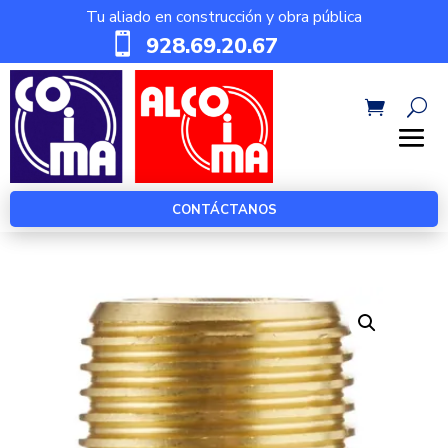
Tu aliado en construcción y obra pública

928.69.20.67
CONTÁCTANOS