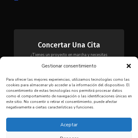
Concertar Una Cita
¿Tienes un proyecto en marcha y necesitas
maquinaria, herramientas o módulos? Ponte en
Gestionar consentimiento
contacto con nosotros y te asesoraremos para
encontrar la solución más adecuada a tus
necesidades.
Para ofrecer las mejores experiencias, utilizamos tecnologías como las
cookies para almacenar y/o acceder a la información del dispositivo. El
consentimiento de estas tecnologías nos permitirá procesar datos
como el comportamiento de navegación o las identificaciones únicas en
CONTACTAR
este sitio. No consentir o retirar el consentimiento, puede afectar
negativamente a ciertas características y funciones.
Aceptar