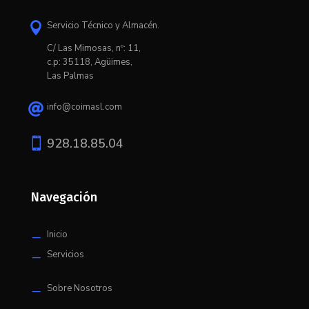
Servicio Técnico y Almacén.

C/ L
as Mimosas, nº: 11,
c.p: 35118, Agüimes,
Las Palmas
info@coimasl.com


928.18.85.04
Navegación
Inicio
K
Servicios
K
Sobre Nosotros
K