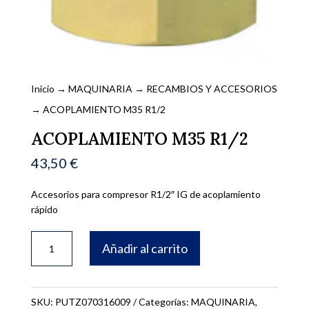
Inicio
→
MAQUINARIA
→
RECAMBIOS Y ACCESORIOS
→ ACOPLAMIENTO M35 R1/2
ACOPLAMIENTO M35 R1/2
43,50
€
Accesorios para compresor R1/2″ IG de acoplamiento
rápido
ACOPLAMIENTO
Añadir al carrito
M35
R1/2
cantidad
SKU:
PUTZ070316009
Categorías:
MAQUINARIA
,