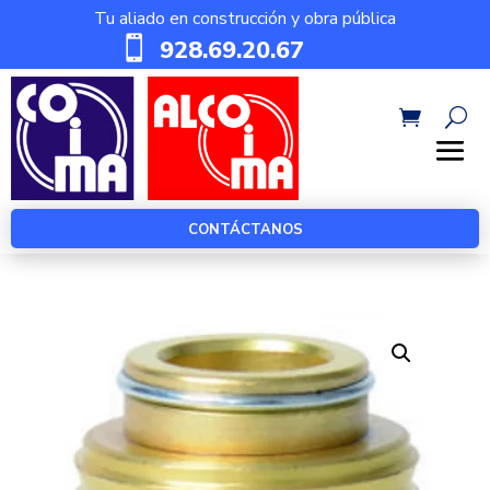
Tu aliado en construcción y obra pública

928.69.20.67
CONTÁCTANOS