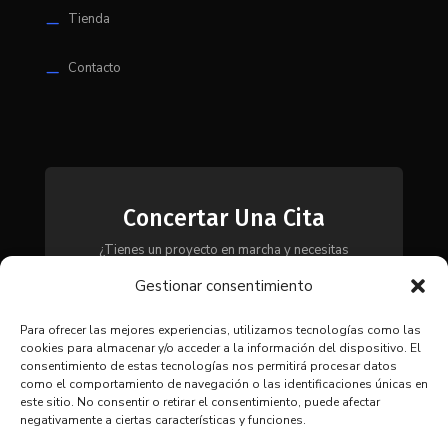
Tienda
K
Contacto
K
Concertar Una Cita
¿Tienes un proyecto en marcha y necesitas
maquinaria, herramientas o módulos? Ponte en
Gestionar consentimiento
contacto con nosotros y te asesoraremos para
encontrar la solución más adecuada a tus
necesidades.
Para ofrecer las mejores experiencias, utilizamos tecnologías como las
cookies para almacenar y/o acceder a la información del dispositivo. El
consentimiento de estas tecnologías nos permitirá procesar datos
como el comportamiento de navegación o las identificaciones únicas en
CONTACTAR
este sitio. No consentir o retirar el consentimiento, puede afectar
negativamente a ciertas características y funciones.