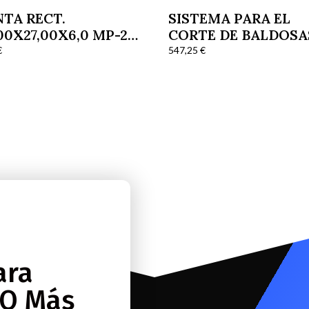
NTA RECT.
SISTEMA PARA EL
00X27,00X6,0 MP-25
CORTE DE BALDOSA
4
LOSA KIT FLAS LINE
€
547,25
€
FL3
ara
 O Más