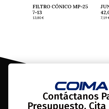
FILTRO CÓNICO MP-25
JU
7-13
42,
7-1
13,80
€
7,19
Contáctanos P
Presupuesto, Cita