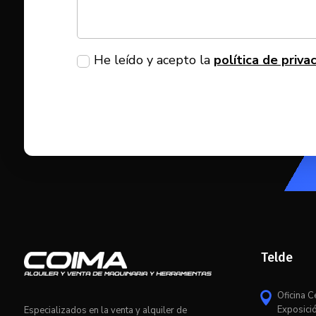
He leído y acepto la
política de priva
Telde
Oficina C

Exposici
Especializados en la venta y alquiler de