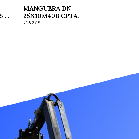
MANGUERA DN
S Y
25X10M40B CPTA.
216,27
€